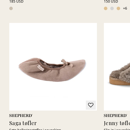
185 USD
150 USD
+
6
Saga tøfler
Jenny tøfl