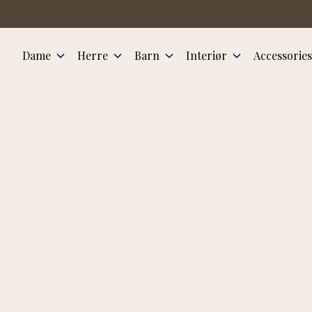
Hopp til hovedinnhold
Dame
Herre
Barn
Interiør
Accessories