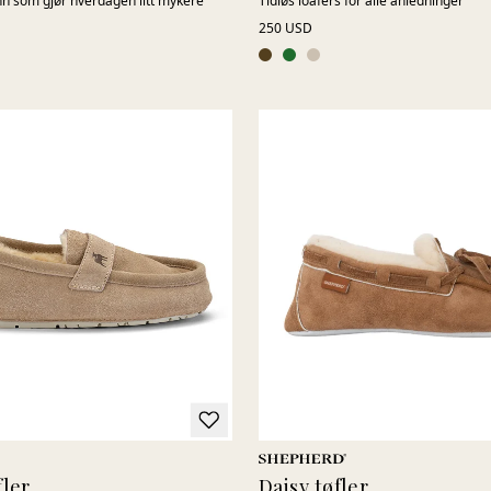
inn som gjør hverdagen litt mykere
Tidløs loafers for alle anledninger
250 USD
fler
Daisy tøfler