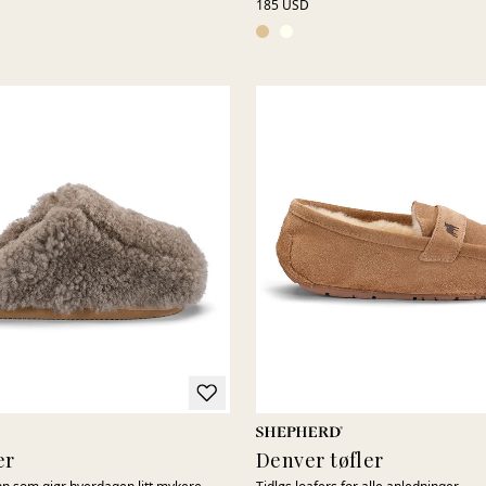
185 USD
er
Denver tøfler