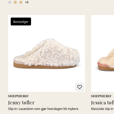
+
6
Bestselger
Jenny tøfler
Jessica tøf
Slip-in i saueskinn som gjør hverdagen litt mykere
Klassiske slip-in