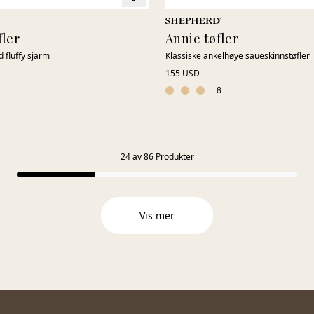
fler
Annie tøfler
d fluffy sjarm
Klassiske ankelhøye saueskinnstøfler
155 USD
+
8
24
av
86
Produkter
Vis mer