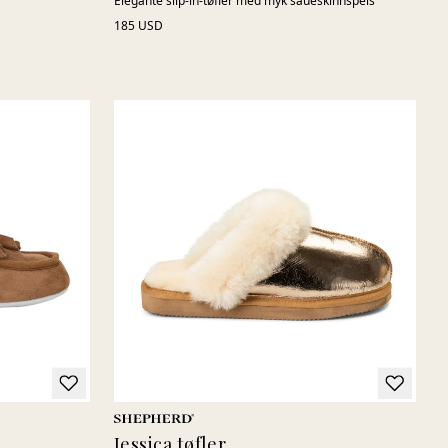
Elegante slip-in-tøfler med myk saueskinnspels
185 USD
Jessica tøfler