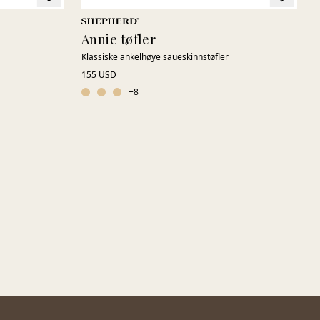
Annie tøfler
Klassiske ankelhøye saueskinnstøfler
155 USD
+
8