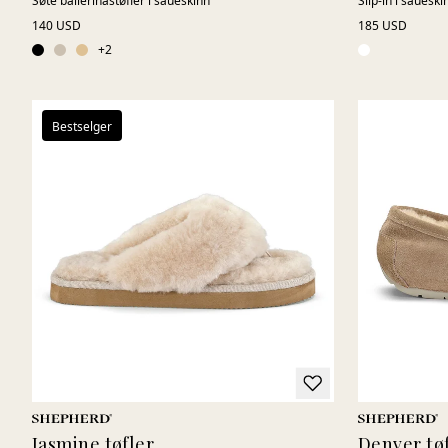
Søte ballerinastøfler i saueskinn
Slip-in i sauesk
140 USD
185 USD
+
2
Bestselger
Jasmine tøfler
Denver tø