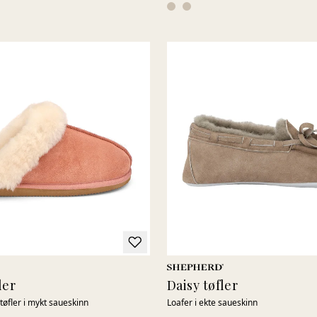
ler
Daisy tøfler
 tøfler i mykt saueskinn
Loafer i ekte saueskinn