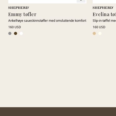
Emmy tøfler
Evelina tø
Ankelhøye saueskinnstøfler med omsluttende komfort
Slip-in-tøffel me
160 USD
160 USD