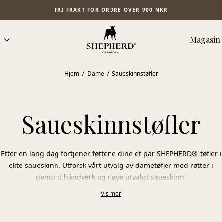
FRI FRAKT FOR ORDRE OVER 900 NKR
Magasin
Hjem
Dame
Saueskinnstøfler
Saueskinnstøfler
Etter en lang dag fortjener føttene dine et par SHEPHERD®-tøfler i
ekte saueskinn. Utforsk vårt utvalg av dametøfler med røtter i
genuint håndverk og nøye utvalgt saueskinn.
Vis mer
Velg mellom varme tøfler, praktiske slip-ins og elegante
ballerinasko, alle laget i 100 % saueskinn. Materialets naturlige
egenskaper gjør at tøflene puster, holder på varmen når det er