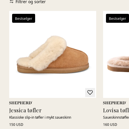
Filtrer og sorter
Bestselger
Bestselger
Jessica tøfler
Lovisa tøf
Klassiske slip-in tøfler i mykt saueskinn
Saueskinnstøfl
150 USD
160 USD