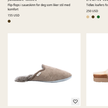
Flip-flops i saueskinn for deg som liker stil med
Tidløs loafers f
komfort
250 USD
155 USD