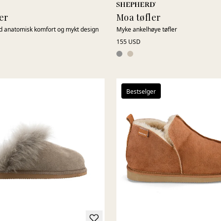
er
Moa tøfler
med anatomisk komfort og mykt design
Myke ankelhøye tøfler
155 USD
Bestselger