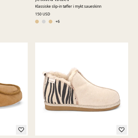
Klassiske slip-in tøfler i mykt saueskinn
150 USD
+
6