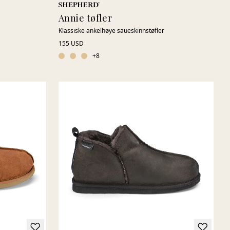
Annie tøfler
Klassiske ankelhøye saueskinnstøfler
155 USD
+
8