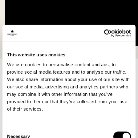
This website uses cookies
We use cookies to personalise content and ads, to
Skandinavisk
provide social media features and to analyse our traffic.
We also share information about your use of our site with
our social media, advertising and analytics partners who
Historien vår begynner i det naturlige, i det ærlige
may combine it with other information that you’ve
uttrykket, de rene materialene og den enkle formen.
provided to them or that they’ve collected from your use
Alt vi skaper bygger på den skandinaviske livsstilens
of their services.
harmoni mellom estetikk og funksjon. Våre produkter
er laget for å leve med deg gjennom årstidene og i
hverdagens mange øyeblikk.
Consent
Necessary
Selection