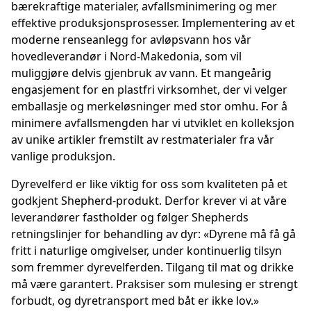
bærekraftige materialer, avfallsminimering og mer
effektive produksjonsprosesser. Implementering av et
moderne renseanlegg for avløpsvann hos vår
hovedleverandør i Nord-Makedonia, som vil
muliggjøre delvis gjenbruk av vann. Et mangeårig
engasjement for en plastfri virksomhet, der vi velger
emballasje og merkeløsninger med stor omhu. For å
minimere avfallsmengden har vi utviklet en kolleksjon
av unike artikler fremstilt av restmaterialer fra vår
vanlige produksjon.
Dyrevelferd er like viktig for oss som kvaliteten på et
godkjent Shepherd-produkt. Derfor krever vi at våre
leverandører fastholder og følger Shepherds
retningslinjer for behandling av dyr: «Dyrene må få gå
fritt i naturlige omgivelser, under kontinuerlig tilsyn
som fremmer dyrevelferden. Tilgang til mat og drikke
må være garantert. Praksiser som mulesing er strengt
forbudt, og dyretransport med båt er ikke lov.»