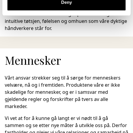
Deny
avanserte maskiner for å ta i bruk mer ergonomiske
arbeidsmetoder uten at det går på bekostning av den
intuitive tøtsjen, følelsen og omhuen som våre dyktige
håndverkere står for.
Mennesker
Vårt ansvar strekker seg til å sørge for menneskers
velvære, nå og i fremtiden. Produktene våre er ikke
skadelige for mennesker, og er i samsvar med
gjeldende regler og forskrifter på tvers av alle
markeder.
Vi vet at for å kunne gå langt er vi nødt til å gå
sammen og se etter nye måter å utvikle oss på. Derfor
fastholder og pleier vi våre relasjoner og samarbeid på