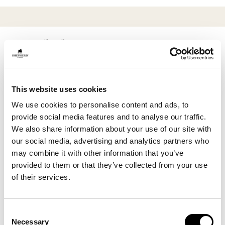
Produktene
Vi designer våre produkter med tanke på lang levetid,
og velger materialene med stor omhu. Hver artikkel er
This website uses cookies
laget for å vare og bli satt pris på sesong etter sesong,
We use cookies to personalise content and ads, to
år etter år.
provide social media features and to analyse our traffic.
We also share information about your use of our site with
Våre saue- og lammeskinn, som vi blant annet kjøper
our social media, advertising and analytics partners who
fra Australia, New Zealand, England, Sverige, Norge og
may combine it with other information that you’ve
Island, er biprodukter fra kjøttindustrien, og på den
provided to them or that they’ve collected from your use
måten bidrar vi til å hindre avfall. Vi velger bare de
of their services.
fineste skinnene til våre saueskinns- og ullprodukter,
på bakgrunn av ulltetthet, oppbygning og lærkvalitet,
og samarbeider bare med betrodde leverandører for å
Consent
sikre en perfekt standard.
Necessary
Selection