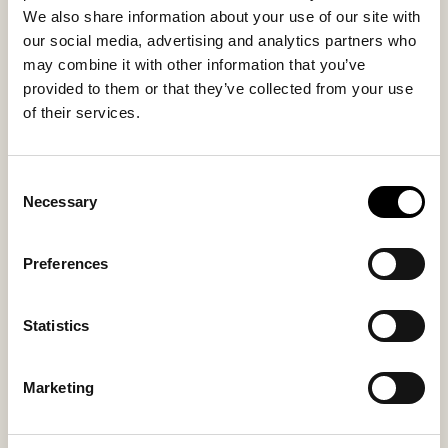
We also share information about your use of our site with
our social media, advertising and analytics partners who
may combine it with other information that you’ve
provided to them or that they’ve collected from your use
Sisäpohjalliset - Miehet
Sisäpohjalliset - Naiset
of their services.
Mokkanahkaiset sisäpohjalliset
Mokkanahkaiset sisäpohjalliset
30 USD
30 USD
Consent
Necessary
Selection
Preferences
Statistics
Marketing
Moheda koko 20/21-48,
Moheda koko 20/21-48,