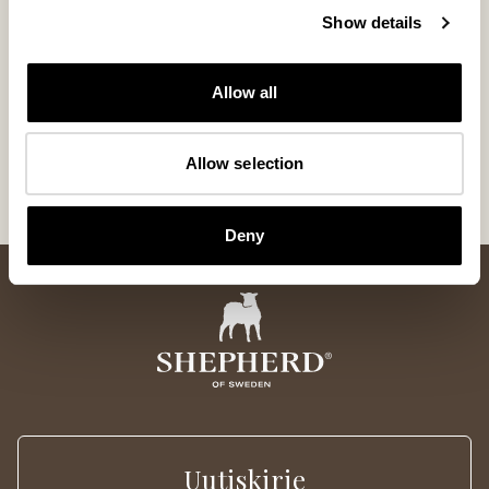
alk
alk
Show details
Sisäpohjalliset lampaannahkaa
Sisäpohjalliset lampaannahkaa
39 USD
39 USD
Allow all
6
/
6
Tuotteet
Allow selection
Deny
Uutiskirje