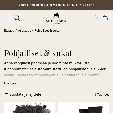
Siirry pääsisältöön
NOPEA TOIMITUS & ILMAINEN TOIMITUS YLI €80
Etusivu
Asusteet
Pohjalliset & sukat
Pohjalliset & sukat
Anna kengillesi pehmeää ja lämmintä mukavuutta
luonnonmateriaaleista valmistettujen pohjallisten ja sukkien
avulla. Täältä löydät nahkapohjallisia villatohveleihimme,
lämpimiä lampaan­nahkapohjallisia kenkiin tai saappaisiin
Lue lisää
sekä pehmeitä villasukkia lisäämään käyttömukavuutta. Villa
ja lampaan­nahka säätelevät luonnollisesti lämpötilaa ja
Suodata ja lajittele
6
Tuotteet
auttavat pitämään jalat kuivina, lämpiminä ja raikkaina.