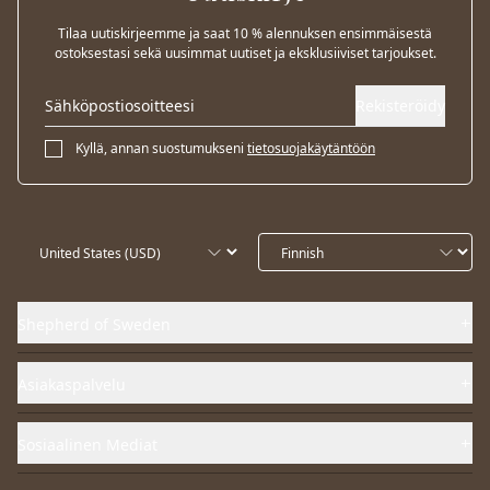
Tilaa uutiskirjeemme ja saat 10 % alennuksen ensimmäisestä
ostoksestasi sekä uusimmat uutiset ja eksklusiiviset tarjoukset.
Rekisteröidy
Kyllä, annan suostumukseni
tietosuojakäytäntöön
Shepherd of Sweden
Asiakaspalvelu
Sosiaalinen Mediat