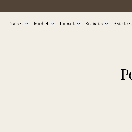
Siirry pääsisältöön
Naiset
Miehet
Lapset
Sisustus
Asusteet
P