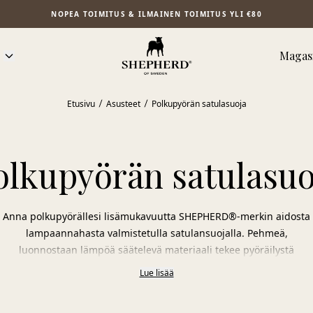
NOPEA TOIMITUS & ILMAINEN TOIMITUS YLI €80
Magasi
Etusivu
Asusteet
Polkupyörän satulasuoja
olkupyörän satulasuo
Anna polkupyörällesi lisämukavuutta SHEPHERD®-merkin aidosta
lampaannahasta valmistetulla satulansuojalla. Pehmeä,
luonnostaan lämpöä säätelevä materiaali tekee pyöräilystä
miellyttävämpää ympäri vuoden. Lampaannahan hengittävät
Lue lisää
ominaisuudet luovat pehmeän ja mukavan istuintuntuman, ja
jokainen satulansuoja on luonnolliselta ilmeeltään ainutlaatuinen.