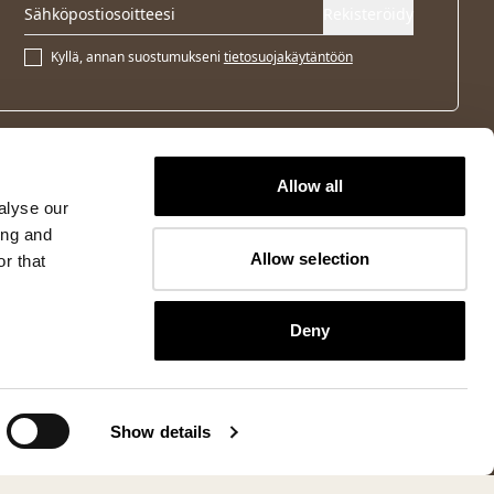
Rekisteröidy
Kyllä, annan suostumukseni
tietosuojakäytäntöön
Allow all
alyse our
ing and
Allow selection
r that
Deny
Show details