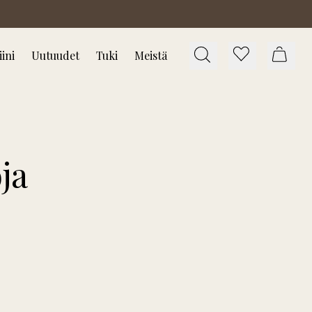
ini
Uutuudet
Tuki
Meistä
ja