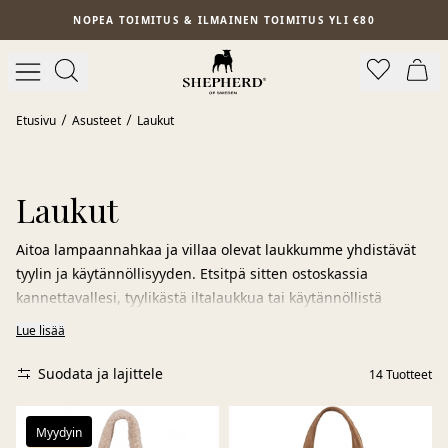
Siirry pääsisältöön
NOPEA TOIMITUS & ILMAINEN TOIMITUS YLI €80
Etusivu
Asusteet
Laukut
Laukut
Aitoa lampaannahkaa ja villaa olevat laukkumme yhdistävät
tyylin ja käytännöllisyyden. Etsitpä sitten ostoskassia
kannettavallesi, tyylikästä iltalaukkua tai käytännöllistä
arkilaukkua, meiltä löytyy vaihtoehtoja joka tilanteeseen.
Lue lisää
Täydellisiä päiväksi kaupungille, toimistolle tai lisäämään
asuusi tyylikästä vivahdetta.
Suodata ja lajittele
14
Tuotteet
Myydyin