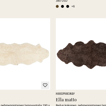
380 USD
+
6
Ella matto
, pehmeäpintainen lampaantalja 190 x
Reilun kokoinen, pehmeäpintainen lam