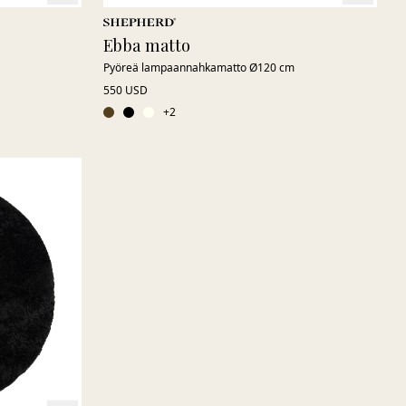
Ebba matto
Pyöreä lampaannahkamatto Ø120 cm
550 USD
+
2