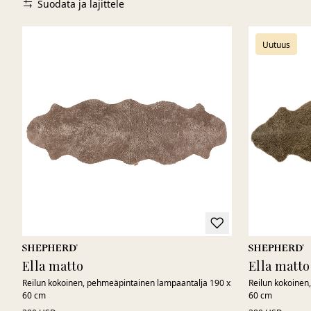
Suodata ja lajittele
Uutuus
Ella matto
Ella matto
Reilun kokoinen, pehmeäpintainen lampaantalja 190 x
Reilun kokoinen
60 cm
60 cm