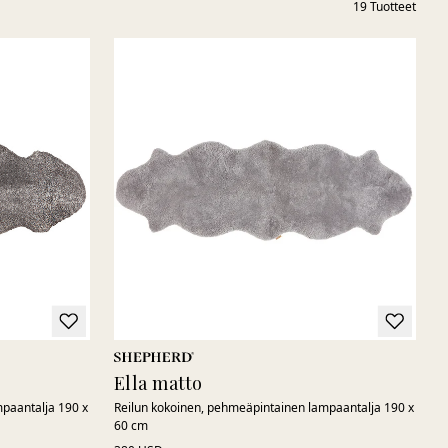
19
Tuotteet
Ella matto
paantalja 190 x
Reilun kokoinen, pehmeäpintainen lampaantalja 190 x
60 cm