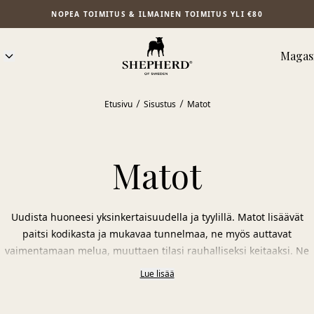
NOPEA TOIMITUS & ILMAINEN TOIMITUS YLI €80
Magasi
Etusivu
Sisustus
Matot
Matot
Uudista huoneesi yksinkertaisuudella ja tyylillä. Matot lisäävät
paitsi kodikasta ja mukavaa tunnelmaa, ne myös auttavat
vaimentamaan melua, muuttaen tilasi rauhalliseksi keitaaksi. Ne
muuttavat kylmät lattiat lämpimiksi ja mukaviksi, täydellisiksi
Lue lisää
paljaille jaloille. Kokoelmamme sisältää pyöreitä ja neliömäisiä
mattoja eri väreissä, jotka sopivat mihin tahansa sisustukseen.