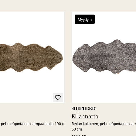
Valitse malli, joka sopii sekä elämäntyyliisi että kotisi estetiikkaan.
Myydyin
Ella matto
, pehmeäpintainen lampaantalja 190 x
Reilun kokoinen, pehmeäpintainen lam
60 cm