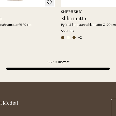
o
Ebba matto
nnahkamatto Ø120 cm
Pyöreä lampaannahkamatto Ø120 cm
550 USD
+
2
19
/
19
Tuotteet
n Mediat