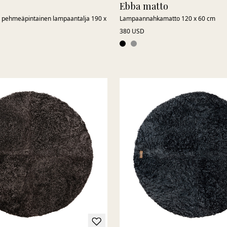
Ebba matto
, pehmeäpintainen lampaantalja 190 x
Lampaannahkamatto 120 x 60 cm
380 USD