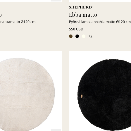
o
Ebba matto
nnahkamatto Ø120 cm
Pyöreä lampaannahkamatto Ø120 cm
550 USD
+
2