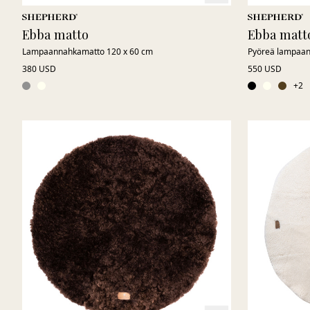
Ebba matto
Ebba matt
Lampaannahkamatto 120 x 60 cm
Pyöreä lampaa
380 USD
550 USD
+
2