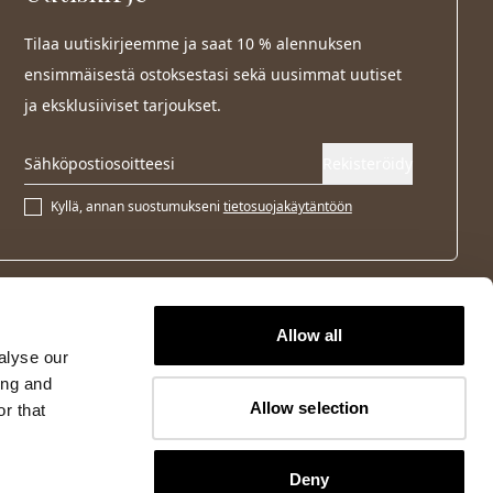
Tilaa uutiskirjeemme ja saat 10 % alennuksen
ensimmäisestä ostoksestasi sekä uusimmat uutiset
ja eksklusiiviset tarjoukset.
Rekisteröidy
Kyllä, annan suostumukseni
tietosuojakäytäntöön
Allow all
alyse our
ing and
Allow selection
r that
Deny