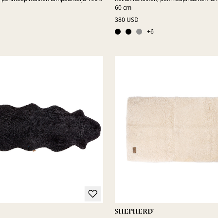
60 cm
380 USD
+
6