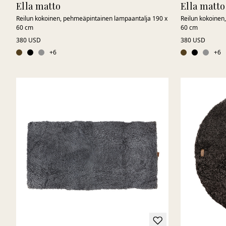
Ella matto
Ella matto
Reilun kokoinen, pehmeäpintainen lampaantalja 190 x
Reilun kokoinen
60 cm
60 cm
380 USD
380 USD
+
6
+
6