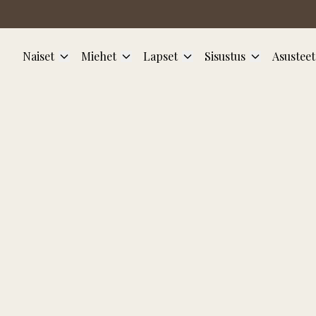
Siirry pääsisältöön
Naiset
Miehet
Lapset
Sisustus
Asusteet