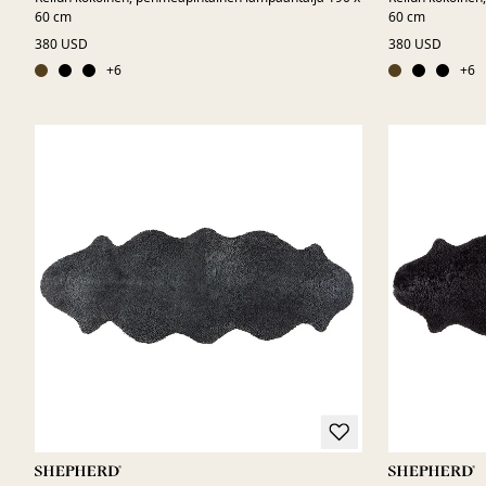
60 cm
60 cm
380 USD
380 USD
+
6
+
6