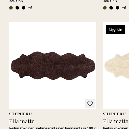
380 USD
380 USD
+
6
+
6
Myydyin
Ella matto
Ella matto
Reilun kokoinen, pehmeäpintainen lampaantalja 190 x
Reilun kokoinen