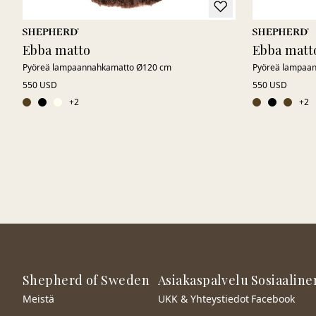
Ebba matto
Ebba matt
Pyöreä lampaannahkamatto Ø120 cm
Pyöreä lampaa
550 USD
550 USD
+
2
+
2
Shepherd of Sweden
Asiakaspalvelu
Sosiaaline
Meistä
UKK & Yhteystiedot
Facebook