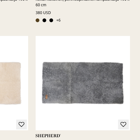
60 cm
380 USD
+
6