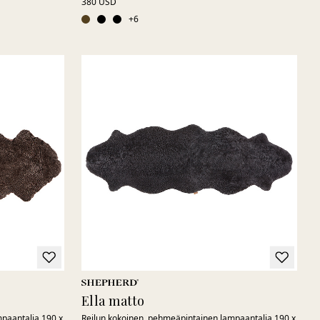
380 USD
+
6
Ella matto
paantalja 190 x
Reilun kokoinen, pehmeäpintainen lampaantalja 190 x