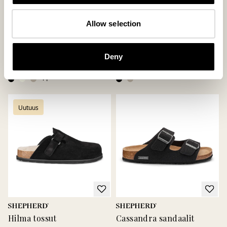
Allow selection
Roma tossut
Petra tossut
Moderni hollannikas, jossa on tyyliä
Ajaton mokkasiini hillityillä
ja asennetta
yksityiskohdilla
Deny
185 USD
250 USD
+
1
Uutuus
Hilma tossut
Cassandra sandaalit