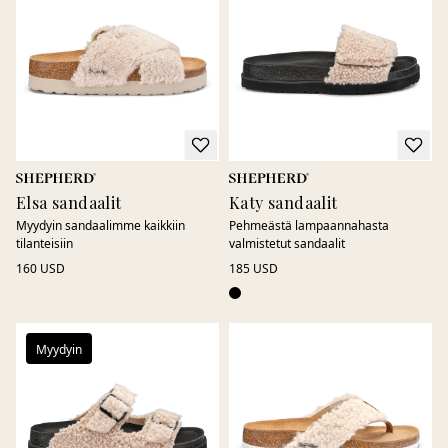
jokaisella askeleella. Luonnonmateriaalien lämpötilaa
säätelevät ominaisuudet auttavat pitämään jalat mukavan
tuntuisina ympäri vuoden, viileistä aamuista aina lämpimiin
kesäpäiviin.
Sandaalit luovat ilmavan ja rennon ilmeen lämpiminä
päivinä, kun taas clogsit tarjoavat vakaata käyttömukavuutta
ja helppokäyttöisyyttä arjessa. Olitpa kotona, liikkeellä tai
nauttimassa vapaa-ajasta, valikoimasta löytyy malleja
Elsa sandaalit
Katy sandaalit
jokaiseen tilanteeseen.
Myydyin sandaalimme kaikkiin
Pehmeästä lampaannahasta
tilanteisiin
valmistetut sandaalit
160 USD
185 USD
Myydyin