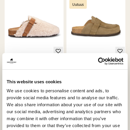
Uutuus
Roma tossut
Petra tossut
Moderni hollannikas, jossa on tyyliä
Ajaton mokkasiini hillityillä
ja asennetta
yksityiskohdilla
This website uses cookies
250 USD
250 USD
We use cookies to personalise content and ads, to
+
1
provide social media features and to analyse our traffic.
We also share information about your use of our site with
Uutuus
Uutuus
our social media, advertising and analytics partners who
may combine it with other information that you’ve
provided to them or that they’ve collected from your use