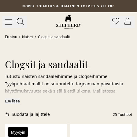
Siirry pääsisältöön
NOPEA TOIMITUS & ILMAINEN TOIMITUS YLI €80
Etusivu
Naiset
Clogsit ja sandaalit
Clogsit ja sandaalit
Tutustu naisten sandaaleihimme ja clogseihimme.
Tyylipuhtaat mallit on suunniteltu tarjoamaan päivittäistä
käyttömukavuutta sekä sisällä että ulkona. Mallistossa
yhdistyvät toiminnallisuus, ajaton muotoilu ja huolellisesti
Lue lisää
valitut luonnonmateriaalit, jotka antavat jalkojen hengittää ja
tarjoavat miellyttävän tunteen koko päiväksi.
Suodata ja lajittele
25
Tuotteet
Monissa malleissamme on anatomisesti muotoiltu pehmeä
pohjallinen, joka antaa lisätukea ja keventää kuormitusta
Myydyin