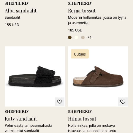
Alba sandaalit
Roma tossut
Sandaalit
Moderni hollannikas, jossa on tyyliä
ja asennetta
155 USD
185 USD
+
1
Uutuus
Katy sandaalit
Hilma tossut
Pehmeästä lampaannahasta
Hollannikas, jolla on mukava
valmistetut sandaalit
istuvuus ja luonnollinen tuntu