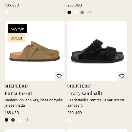
185 USD
250 USD
+
1
Myydyin
Uutuus
Roma tossut
Tracy sandaalit
Moderni hollannikas, jossa on tyyliä
Säädettävillä remmeillä varustetut
ja asennetta
sandaalit
185 USD
250 USD
+
1