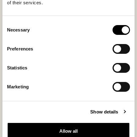
of their services.
Consent
Necessary
Selection
Bilbao-sandaalit
Petra tossut
Preferences
Moderni mokkasandaali, jossa on
Ajaton mokkasiini hillityillä
pehmeä vuori
yksityiskohdilla
185 USD
250 USD
Statistics
Marketing
Uutuus
Uutuus
Show details
Allow all