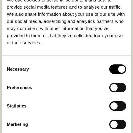
Trekket har skjult glidelås og kan tas av ved behov for
provide social media features and to analyse our traffic.
enkel rengjøring.
We also share information about your use of our site with
our social media, advertising and analytics partners who
Innermateriale
Yttermateriale
may combine it with other information that you’ve
Sheepskin
Sheepskin
provided to them or that they’ve collected from your use
of their services.
Kanskje du også liker
Consent
Necessary
Selection
Preferences
Statistics
Marketing