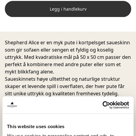
Legg i handlekurv
Shepherd Alice er en myk pute i kortpelsget saueskinn
som gir sofaen eller sengen et fyldig og koselig
uttrykk. Med kvadratiske mål på 50 x 50 cm passer den
perfekt å kombinere med andre puter eller som et
mykt blikkfang alene.
Saueskinnets høye ulltetthet og naturlige struktur
skaper et levende spill i overflaten, der hver pute får
sitt unike uttrykk og kvaliteten fremheves tydelig.
Innputen er generøst fylt med en blanding av
silikonperler og andefjær som gir fyldig, smidig og
formbar komfort som tilpasser seg kroppen og
This website uses cookies
situasjonen.
We use cookies to personalise content and ads, to