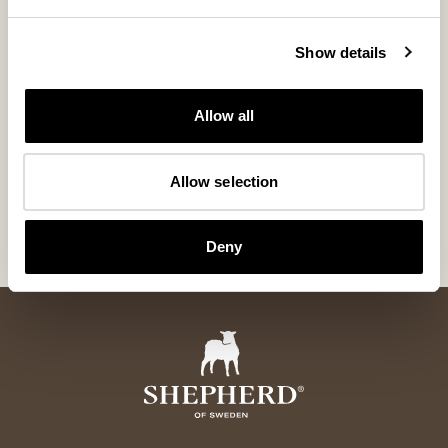
Show details
Allow all
Rand pute
Allow selection
Saueskinnpute med stripemønster 60 x 40 cm
200 USD
Deny