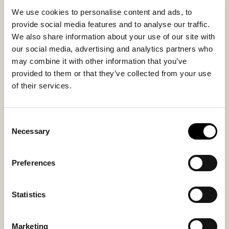
stolpute unik og fremhever følelsen av ekte
We use cookies to personalise content and ads, to
naturmaterialer og genuint håndverk. Undersiden i
provide social media features and to analyse our traffic.
naturlig ufarget lær gir stabilitet og forsterker den
We also share information about your use of our site with
autentiske karakteren.
our social media, advertising and analytics partners who
may combine it with other information that you’ve
Innermateriale
Yttermateriale
provided to them or that they’ve collected from your use
Sheepskin
Sheepskin
of their services.
Consent
Necessary
Kanskje du også liker
Selection
Preferences
Statistics
Marketing