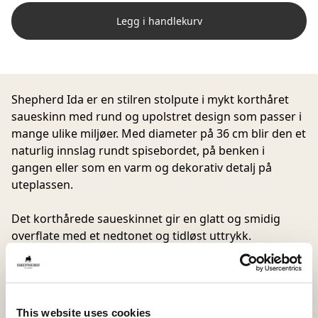
Legg i handlekurv
Shepherd Ida er en stilren stolpute i mykt korthåret
saueskinn med rund og upolstret design som passer i
mange ulike miljøer. Med diameter på 36 cm blir den et
naturlig innslag rundt spisebordet, på benken i
gangen eller som en varm og dekorativ detalj på
uteplassen.
Det korthårede saueskinnet gir en glatt og smidig
overflate med et nedtonet og tidløst uttrykk.
Materialets naturlige egenskaper gjør puten behagelig
å bruke året rundt og tilfører myk komfort til
sitteplassen.
Variasjoner i ull, struktur og nyanser gjør hver
This website uses cookies