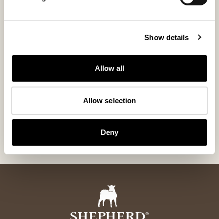
Show details
Allow all
Allow selection
Jill stolpute
Lennie ullpl
Rund polstret stolpute i saueskinn ø36 cm
Jacquardvevd ullpl
90 USD
200 USD
Deny
+
6