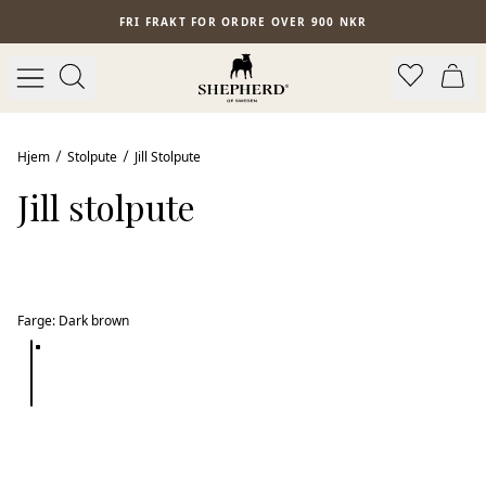
Hopp til hovedinnhold
FRI FRAKT FOR ORDRE OVER 900 NKR
Hjem
Stolpute
Jill Stolpute
Jill stolpute
Farge
:
Dark brown