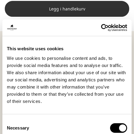
Legg i handlekurv
Shepherd Lagan er en avlang sittepute laget av vevde
restbiter av saueskinn, hvor overskuddsmateriale tas
This website uses cookies
vare på med omtanke. Det vevde mønsteret gir puten
We use cookies to personalise content and ads, to
en levende struktur og gjør hvert eksemplar unikt i
provide social media features and to analyse our traffic.
uttrykket.
We also share information about your use of our site with
our social media, advertising and analytics partners who
Den avlange formen passer perfekt på en benk i
may combine it with other information that you’ve
gangen, ved spisebordet eller andre steder hvor du
provided to them or that they’ve collected from your use
ønsker å tilføre naturlig varme og komfortabel
of their services.
sitteplass.
Med målene ca. 80 x 30 cm og lett polstring skaper
Consent
Lagan en behagelig sitteplass samtidig som det
Necessary
Selection