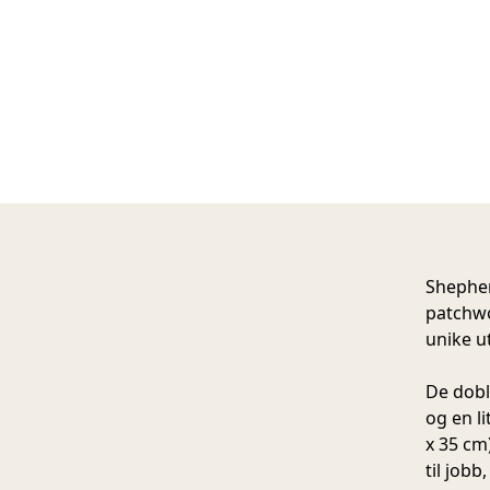
Shepher
patchwo
unike u
De dobl
og en l
x 35 cm
til jobb