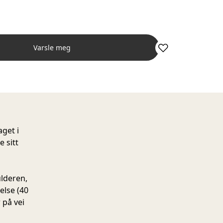
Varsle meg
get i
 sitt
ulderen,
else (40
 på vei