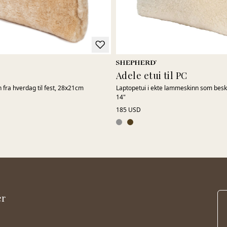
h
Adele etui til PC
 fra hverdag til fest, 28x21cm
Laptopetui i ekte lammeskinn som besky
14"
185 USD
er