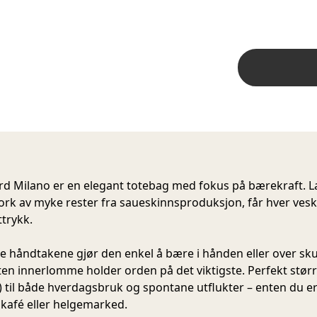
d Milano er en elegant totebag med fokus på bærekraft. La
rk av myke rester fra saueskinnsproduksjon, får hver veske
ttrykk.
e håndtakene gjør den enkel å bære i hånden eller over sk
iten innerlomme holder orden på det viktigste. Perfekt størr
) til både hverdagsbruk og spontane utflukter – enten du er
, kafé eller helgemarked.