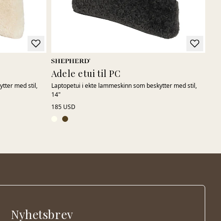
Adele etui til PC
Ad
tter med stil,
Laptopetui i ekte lammeskinn som beskytter med stil,
Lap
14"
14"
185 USD
185
Nyhetsbrev