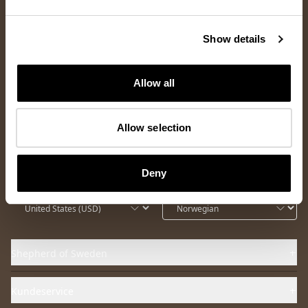
Nyhetsbrev
Show details
Abonner på vårt nyhetsbrev og få 10 % rabatt på ditt første kjøp
Allow all
samt tilgang til de nyeste nyhetene og eksklusive tilbud.
Opprett konto
Allow selection
Ja, jeg samtykker til
personvernerklæringen
Deny
Shepherd of Sweden
Kundeservice