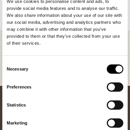
We use cookies to personalise content and ads, to
provide social media features and to analyse our traffic.
Legg i handlekurv
We also share information about your use of our site with
our social media, advertising and analytics partners who
may combine it with other information that you’ve
provided to them or that they’ve collected from your use
Shepherd nøkkelring, inspirert av våre tøfler. Den
of their services.
fanger den samme varmen og kvaliteten i miniformat
og blir en perfekt følgesvenn for nøklene dine – eller
en fin, liten gave.
Consent
Necessary
Selection
Preferences
Statistics
Marketing