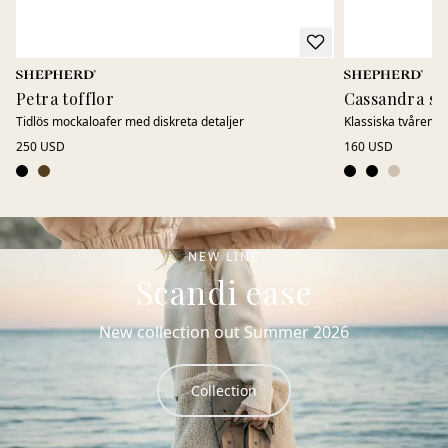
Petra tofflor
Cassandra sa
Tidlös mockaloafer med diskreta detaljer
Klassiska tvårems
250 USD
160 USD
NEW LINE
Scandi ease
New collection out Summer 2026
Collection