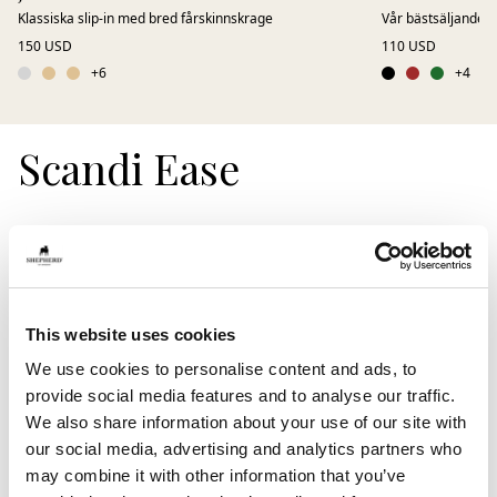
Klassiska slip-in med bred fårskinnskrage
Vår bästsäljande ul
150 USD
110 USD
+
6
+
4
Scandi Ease
Upptäck Scandi Ease, en kollektion av bekväma skor i
skandinavisk design, skapade för att bäras året runt.
Här möts stilrena silhuetter som clogs, loafers och
espadriller i mjuk mocka och noggrant utvalda
This website uses cookies
naturmaterial.
We use cookies to personalise content and ads, to
Tillverkade i Europa med fokus på kvalitet, komfort
provide social media features and to analyse our traffic.
och hållbarhet, erbjuder Scandi Ease skor i
We also share information about your use of our site with
unisexstorlekar med en modern och tidlös känsla.
our social media, advertising and analytics partners who
Perfekta både hemma och utomhus, för dig som vill
may combine it with other information that you’ve
kombinera funktion, stil och äkta hantverk i vardagen.