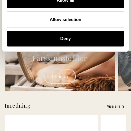
Allow all
Hugo tofflor
Jon tofflor
Allow selection
En bästsäljande slip in modell
En omtyckt favorit i 
150 USD
110 USD
+
2
+
1
Deny
Fårskinnstofflor
Utforska
Inredning
Visa alla