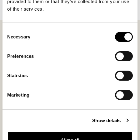
provided to them or that they’ve collected from your use
of their services.
Upptäck kollektionen
här
Consent
Favoriter - Herr
Visa alla
Necessary
Selection
Bästsäljare
Preferences
Statistics
Marketing
Show details