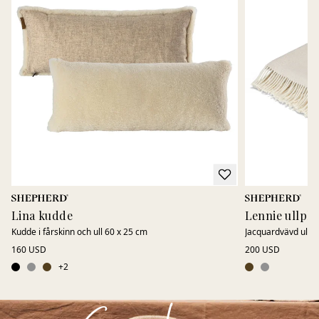
Lina kudde
Lennie ullplä
Kudde i fårskinn och ull 60 x 25 cm
Jacquardvävd ullpl
160 USD
200 USD
+
2
Cozy home