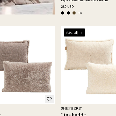
Mjuk kudde i fårskinn 60 x 40 cm
280 USD
+
4
Bästsäljare
e
Lina kudde