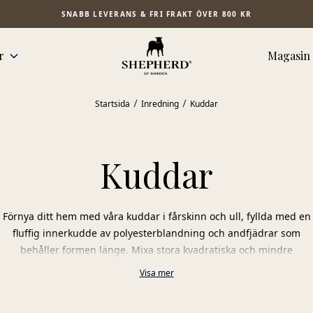
SNABB LEVERANS & FRI FRAKT ÖVER 800 KR
r
Magasin
Startsida
Inredning
Kuddar
Kuddar
Förnya ditt hem med våra kuddar i fårskinn och ull, fyllda med en
fluffig innerkudde av polyesterblandning och andfjädrar som
behåller formen länge. Mixa stora kvadratiska och mindre
rektangulära kuddar för att skapa ett inbjudande och mjukt
Visa mer
uttryck i din soffa eller säng