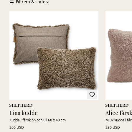
Filtrera & sortera
Lina kudde
Alice får
Kudde i fårskinn och ull 60 x 40 cm
Mjuk kudde i få
200 USD
280 USD