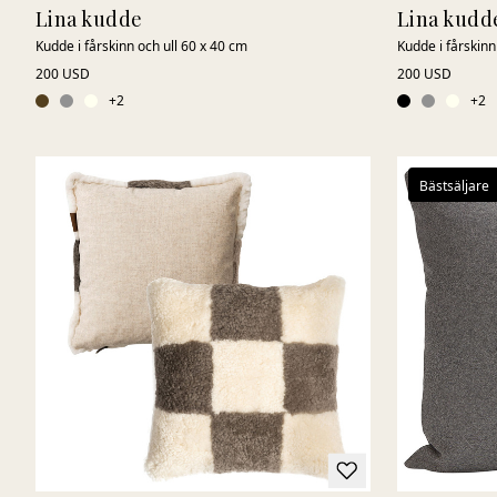
Lina kudde
Lina kudd
Kudde i fårskinn och ull 60 x 40 cm
Kudde i fårskinn
200 USD
200 USD
+
2
+
2
Bästsäljare