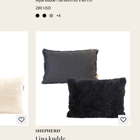
Mjuk kudde i fårskinn 60 x 40 cm
280 USD
+
4
Lina kudde