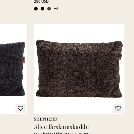
280 USD
+
4
Alice fårskinnskudde