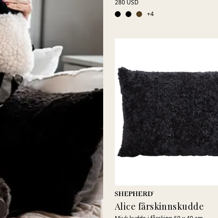
280 USD
+
4
Alice fårskinnskudde