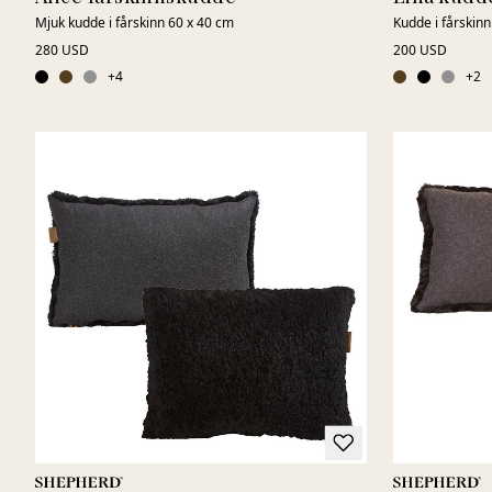
Mjuk kudde i fårskinn 60 x 40 cm
Kudde i fårskinn
280 USD
200 USD
+
4
+
2