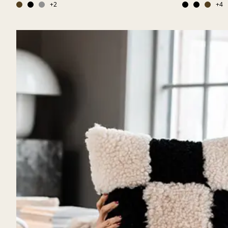
+
2
+
4