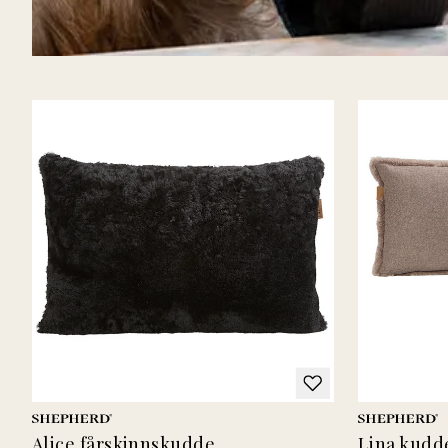
Alice fårskinnskudde
Lina kudd