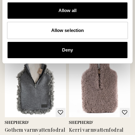
Allow all
Cozy varmvattenfodral
Cozy varmvattenfodral
Varmvattensfodral i fårskinn/ull,
Varmvattensfodral i fårskinn/ull,
Allow selection
23x35cm
23x35cm
99 USD
99 USD
Deny
Gothem varmvattenfodral
Kerri varmvattenfodral