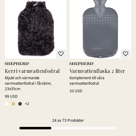
Kerri varmvattenfodral
Varmvattenflaska 2 liter
Mjukt och värmande
Komplement till våra
varmvattenfodral i fårskinn,
varmvattenfodral
23x35cm
33 USD
99 USD
+
2
24
av
73
Produkter