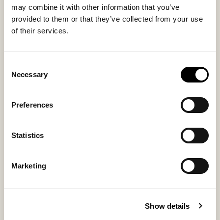
may combine it with other information that you’ve
provided to them or that they’ve collected from your use
of their services.
Consent
Adele laptop-fodral
Adele laptop-fodral
Necessary
Selection
Laptopfodral i äkta fårskinn som
Laptopfodral i äkta fårskinn som
skyddar med stil, 14"
skyddar med stil, 14"
Preferences
185 USD
185 USD
Statistics
Bästsäljare
Marketing
Show details