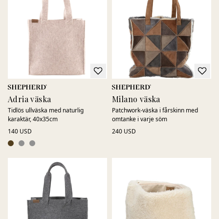
Den mjuka ullen och det äkta fårskinnet erbjuder både
komfort och hållbarhet över tid.
Genomtänkta detaljer och ett stilrent uttryck gör våra
accessoarer till ett självklart komplement – säsong efter
säsong.
Adria väska
Milano väska
Tidlös ullväska med naturlig
Patchwork-väska i fårskinn med
karaktär, 40x35cm
omtanke i varje söm
140 USD
240 USD