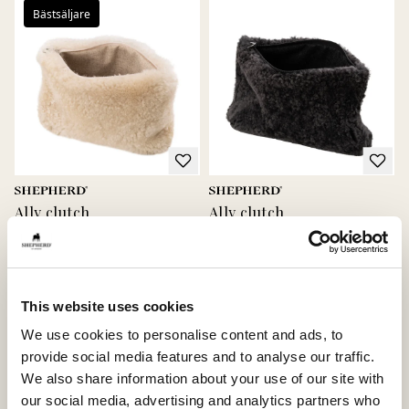
Bästsäljare
Ally clutch
Ally clutch
Fårskinnsclutchen som tar dig från
Fårskinnsclutchen som tar dig från
vardag till fest, 28x21cm
vardag till fest, 28x21cm
120 USD
120 USD
This website uses cookies
We use cookies to personalise content and ads, to
provide social media features and to analyse our traffic.
We also share information about your use of our site with
our social media, advertising and analytics partners who