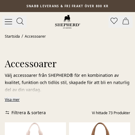
Hoppa till huvudinnehåll
SNABB LEVERANS & FRI FRAKT ÖVER 800 KR
Startsida
Accessoarer
Accessoarer
Välj accessoarer från SHEPHERD® för en kombination av
kvalitet, funktion och tidlös stil, skapade för att bli en naturlig
del av din vardag.
Visa mer
Här möts värmande mössor och vantar med omsorgsfullt
utformade produkter som sulor och varmvattensfodral, alla i
Filtrera & sortera
Vi hittade
73
Produkter
naturliga material som känns lika självklara som de är
användbara.