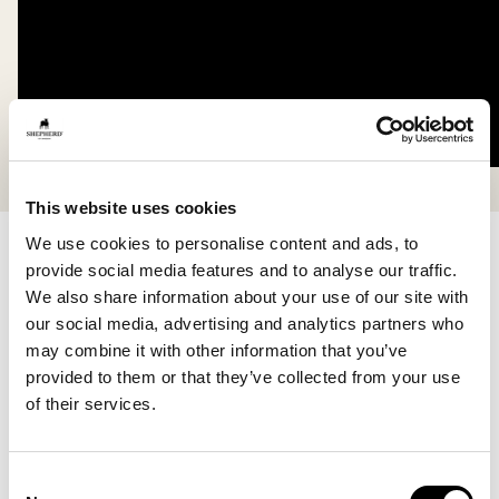
This website uses cookies
Skandinaviskt
We use cookies to personalise content and ads, to
provide social media features and to analyse our traffic.
We also share information about your use of our site with
Vår historia tar sin början i det naturliga, i det ärliga
our social media, advertising and analytics partners who
uttrycket, de rena materialen och den enkla formen.
may combine it with other information that you’ve
Allt vi skapar bygger på den skandinaviska livsstilens
provided to them or that they’ve collected from your use
harmoni mellan estetik och funktion. Våra produkter
of their services.
är tänkta att leva med dig, genom säsongerna och i
vardagens alla stunder.
Consent