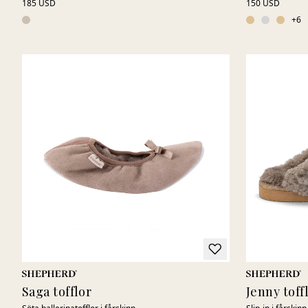
185 USD
150 USD
+
6
Saga tofflor
Jenny toff