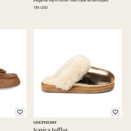
Eleganta slip-in tofflor med mjuk fårskinnspäls
185 USD
Jessica tofflor