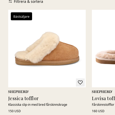
Filtrera & sortera
Bästsäljare
Jessica tofflor
Lovisa tof
Klassiska slip-in med bred fårskinnskrage
Fårskinnstofflo
150 USD
160 USD