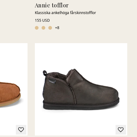
Annie tofflor
Klassiska ankelhöga fårskinnstofflor
155 USD
+
8