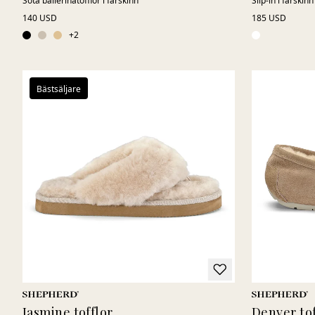
Söta ballerinatofflor i fårskinn
Slip-in i fårski
140 USD
185 USD
+
2
Bästsäljare
Jasmine tofflor
Denver tof