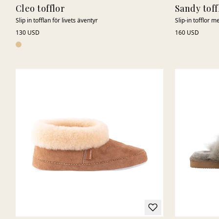
Cleo tofflor
Sandy toff
Slip in tofflan för livets äventyr
Slip-in tofflor
130 USD
160 USD