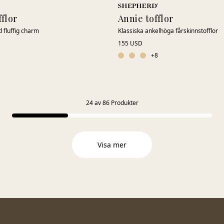
fflor
Annie tofflor
d fluffig charm
Klassiska ankelhöga fårskinnstofflor
155 USD
+
8
24
av
86
Produkter
Visa mer