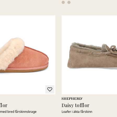
flor
Daisy tofflor
n med bred fårskinnskrage
Loafer i äkta fårskinn