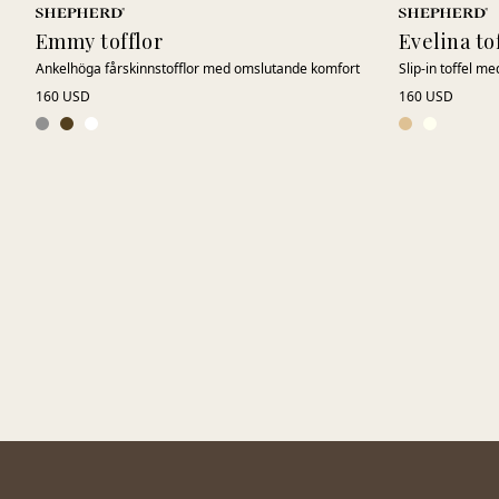
Emmy tofflor
Evelina to
Ankelhöga fårskinnstofflor med omslutande komfort
Slip-in toffel me
160 USD
160 USD