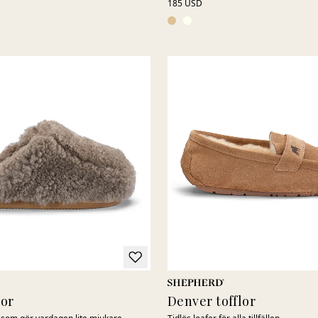
185 USD
lor
Denver tofflor