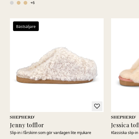
+
6
Bästsäljare
Jenny tofflor
Jessica tof
Slip-in i fårskinn som gör vardagen lite mjukare
Klassiska slip-i