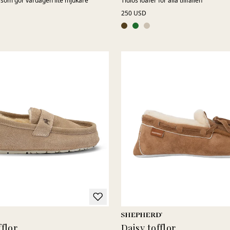
nn som gör vardagen lite mjukare
Tidlös loafer för alla tillfällen
250 USD
flor
Daisy tofflor