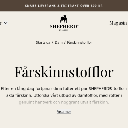
SNABB LEVERANS & FRI FRAKT ÖVER 800 KR
r
Magasin
Startsida
Dam
Fårskinnstofflor
Fårskinnstofflor
Efter en lång dag förtjänar dina fötter ett par SHEPHERD® tofflor i
äkta fårskinn. Utforska vårt utbud av damtofflor, med rötter i
genuint hantverk och noggrant utvalt fårskinn.
Visa mer
Välj mellan varma tofflor, praktiska slip-ins och eleganta
ballerinaskor, alla tillverkade i 100 % fårskinn. Materialets
naturliga egenskaper gör att tofflorna andas, håller värmen när