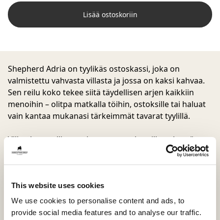
Lisää ostoskoriin
Shepherd Adria
on tyylikäs ostoskassi, joka on
valmistettu vahvasta villasta ja jossa on kaksi kahvaa.
Sen reilu koko tekee siitä täydellisen arjen kaikkiin
menoihin – olitpa matkalla töihin, ostoksille tai haluat
vain kantaa mukanasi tärkeimmät tavarat tyylillä.
Villan luonnollinen rakenne antaa kassille pehmeän
mutta selkeän muodon, ja ilme on yhtä käytännöllinen
kuin tyylikäskin. Hillitty arjen suosikki, joka viimeistelee
jokaisen asukokonaisuuden. Koko 40x35
This website uses cookies
We use cookies to personalise content and ads, to
provide social media features and to analyse our traffic.
Sisämateriaali
Päällismateriaali