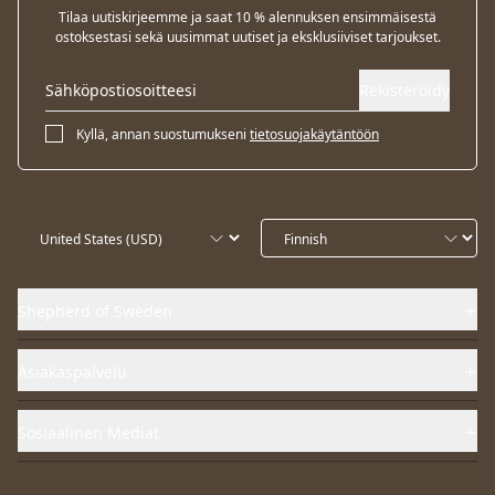
Tilaa uutiskirjeemme ja saat 10 % alennuksen ensimmäisestä
ostoksestasi sekä uusimmat uutiset ja eksklusiiviset tarjoukset.
Rekisteröidy
Kyllä, annan suostumukseni
tietosuojakäytäntöön
Shepherd of Sweden
Asiakaspalvelu
Sosiaalinen Mediat