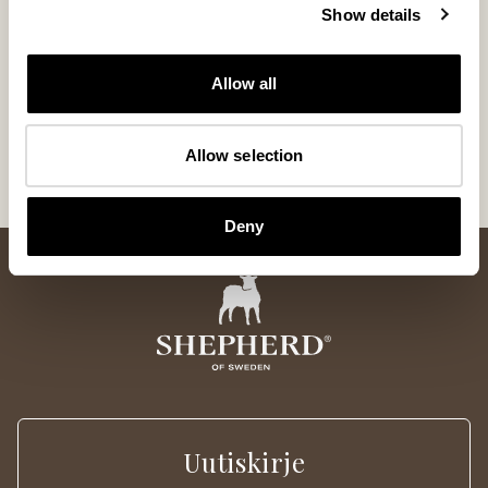
Show details
Ally clutch
Adele tietoko
Allow all
Lampaannahkainen clutch, joka kulkee mukanasi niin
Aidosta lampaanna
arjessa kuin juhlissa, 28x21cm
suojus, joka suojaa 
120 USD
185 USD
Allow selection
Deny
Uutiskirje