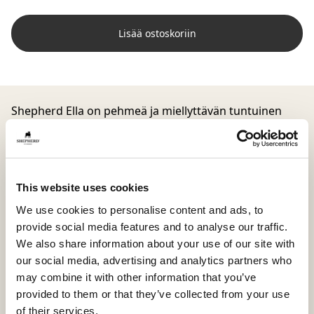
Lisää ostoskoriin
Shepherd Ella on pehmeä ja miellyttävän tuntuinen
lyhytkarvainen lampaantalja, joka luo kotiin rauhallista
ja harmonista tunnelmaa. Australiasta peräisin oleva
luonnonmateriaali takaa laadukkaan ja aidon
tuntuman, joka säilyy pitkään.
This website uses cookies
Tämä lampaantalja on valmistettu huolellisesti
We use cookies to personalise content and ads, to
yhdistämällä kaksi taljaa, mikä tekee siitä reilun
provide social media features and to analyse our traffic.
kokoisen, 190 x 60 cm. Se sopii täydellisesti lattialle
We also share information about your use of our site with
tuomaan lämpöä ja kodikkuutta esimerkiksi sängyn
our social media, advertising and analytics partners who
viereen, olohuoneeseen tai viihtyisään
may combine it with other information that you’ve
lukunurkkaukseen.
provided to them or that they’ve collected from your use
of their services.
Jokainen talja on rakenteeltaan ja ulkonäöltään uniikki,