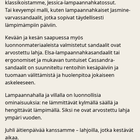
klassikoistamme,
Jessica-lampaannahkatossut
.
Tai kevyempi malli, kuten
lampaannahkaiset Jasmine-
varvassandaalit
, jotka sopivat täydellisesti
lämpimämpiin päiviin.
Kevään ja kesän saapuessa myös
luonnonmateriaaleista valmistetut sandaalit ovat
arvostettu lahja.
Elsa-lampaannahkasandaalit
tai
ergonomiset ja mukavan tuntuiset
Cassandra-
sandaalit
on suunniteltu rentoihin kesäpäiviin ja
tuomaan välittämistä ja huolenpitoa jokaiseen
askeleeseen.
Lampaannahalla ja villalla on luonnollisia
ominaisuuksia: ne lämmittävät kylmällä säällä ja
hengittävät lämpimällä. Siksi ne ovat arvostettu lahja
ympäri vuoden
.
Juhli äitienpäivää kanssamme – lahjoilla, jotka kestävät
aikaa.