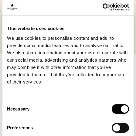
Jessica tossut
Denver tossu
Pehmeästä lampaannahasta valmistetut perinteiset slip-
Ajaton mokkasiini ka
in-malliset tossut
250 USD
This website uses cookies
150 USD
We use cookies to personalise content and ads, to
+
6
provide social media features and to analyse our traffic.
We also share information about your use of our site with
our social media, advertising and analytics partners who
Viisi hienoa lahjavinkkiä
may combine it with other information that you’ve
äitienpäiväksi
provided to them or that they’ve collected from your use
of their services.
Jessica-lampaannahkatossut – ajaton klassikko
Consent
Lampaannahkaiset Jasmine-varvassandaalit – kevyet
Necessary
Selection
ja kesäisen mukavat
Cassandra-sandaalit – ergonomista mukavuutta
Preferences
rentoihin päiviin