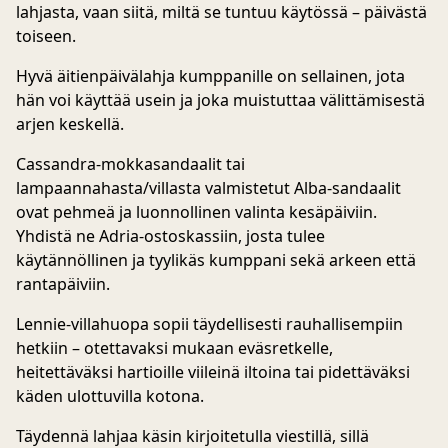
lahjasta, vaan siitä, miltä se tuntuu käytössä – päivästä
toiseen.
Hyvä äitienpäivälahja kumppanille on sellainen, jota
hän voi käyttää usein ja joka muistuttaa välittämisestä
arjen keskellä.
Cassandra-mokkasandaalit
tai
lampaannahasta/villasta valmistetut
Alba-sandaalit
ovat pehmeä ja luonnollinen valinta kesäpäiviin.
Yhdistä ne
Adria-ostoskassiin
, josta tulee
käytännöllinen ja tyylikäs kumppani sekä arkeen että
rantapäiviin.
Lennie-villahuopa
sopii täydellisesti rauhallisempiin
hetkiin – otettavaksi mukaan eväsretkelle,
heitettäväksi hartioille viileinä iltoina tai pidettäväksi
käden ulottuvilla kotona.
Täydennä lahjaa käsin kirjoitetulla viestillä, sillä