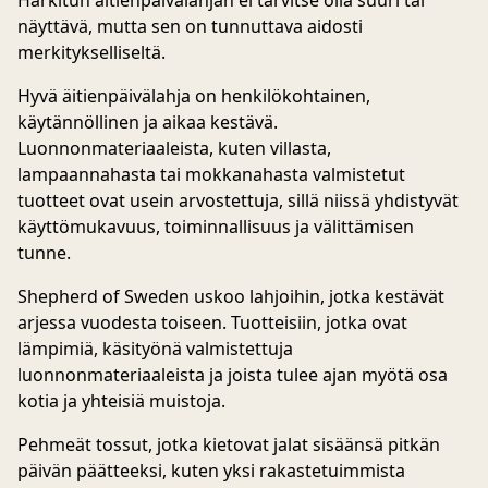
Harkitun äitienpäivälahjan ei tarvitse olla suuri tai
näyttävä, mutta sen on tunnuttava aidosti
merkitykselliseltä.
Hyvä äitienpäivälahja on henkilökohtainen,
käytännöllinen ja aikaa kestävä.
Luonnonmateriaaleista, kuten villasta,
lampaannahasta tai mokkanahasta valmistetut
tuotteet ovat usein arvostettuja, sillä niissä yhdistyvät
käyttömukavuus, toiminnallisuus ja välittämisen
tunne.
Shepherd of Sweden uskoo lahjoihin, jotka kestävät
arjessa vuodesta toiseen. Tuotteisiin, jotka ovat
lämpimiä, käsityönä valmistettuja
luonnonmateriaaleista ja joista tulee ajan myötä osa
kotia ja yhteisiä muistoja.
Pehmeät tossut, jotka kietovat jalat sisäänsä pitkän
päivän päätteeksi, kuten yksi rakastetuimmista