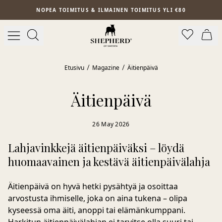
Siirry pääsisältöön
NOPEA TOIMITUS & ILMAINEN TOIMITUS YLI €80
Etusivu
Magazine
Äitienpäivä
Äitienpäivä
26 May 2026
Lahjavinkkejä äitienpäiväksi – löydä
huomaavainen ja kestävä äitienpäivälahja
Äitienpäivä on hyvä hetki pysähtyä ja osoittaa
arvostusta ihmiselle, joka on aina tukena – olipa
kyseessä oma äiti, anoppi tai elämänkumppani.