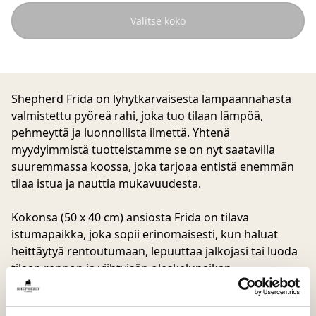
Valitse koko
Shepherd Frida on lyhytkarvaisesta lampaannahasta
valmistettu pyöreä rahi, joka tuo tilaan lämpöä,
pehmeyttä ja luonnollista ilmettä. Yhtenä
myydyimmistä tuotteistamme se on nyt saatavilla
suuremmassa koossa, joka tarjoaa entistä enemmän
tilaa istua ja nauttia mukavuudesta.
Kokonsa (50 x 40 cm) ansiosta Frida on tilava
istumapaikka, joka sopii erinomaisesti, kun haluat
heittäytyä rentoutumaan, lepuuttaa jalkojasi tai luoda
tilaan rennon ja viihtyisän oleskelupaikan.
Lampaannahan luonnolliset väri- ja rakennevaihtelut
tekevät jokaisesta rahista uniikin ja antavat eläväisen