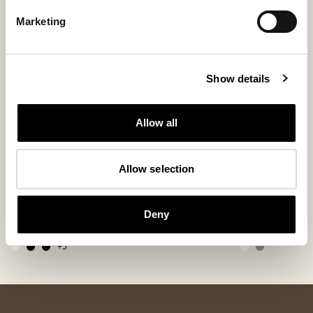
Marketing
Show details
Allow all
Allow selection
Alice tyyny
Lennie villa
Lampaannahasta valmistettu pehmeä tyyny 50 x 50 cm
Suurikokoinen jac
Deny
280 USD
200 USD
+
5