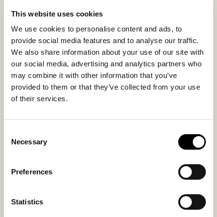
ilmeen, joka korostaa materiaalin laatua.
This website uses cookies
Lampaannahkapäällinen on irrotettava ja pestävä, ja
We use cookies to personalise content and ads, to
sen pohjassa on kiristysnyöri. Kudotusta
provide social media features and to analyse our traffic.
tekstiilikankaasta valmistettu pohja tuo vakautta
We also share information about your use of our site with
samalla, kun rahista tulee koristeellinen ja
our social media, advertising and analytics partners who
käytännöllinen sisustuselementti kotiin.
may combine it with other information that you’ve
provided to them or that they’ve collected from your use
of their services.
Sisämateriaali
Päällismateriaali
Sheepskin
Sheepskin
Consent
Necessary
Selection
Saatat pitää myös näistä
Preferences
Myydyin
Myydyin
Statistics