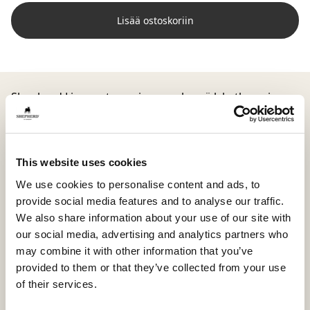
Lisää ostoskoriin
Shepherd Lina on tyyny, jossa pehmeä lyhytkarvainen
lampaannahka kohtaa kudotusta villasta valmistetun
taustapuolen. Yhdistelmä luo elävän mutta
tasapainoisen ilmeen, jossa erilaiset pinnat toimivat
harmonisesti yhdessä.
This website uses cookies
Neliönmallinen (40 x 40 cm) Lina sopii erinomaisesti
We use cookies to personalise content and ads, to
tuomaan syvyyttä sohvalle tai sänkyyn. Se on helppo
provide social media features and to analyse our traffic.
yhdistää muihin tyynyihin ja materiaaleihin kodikkaan
We also share information about your use of our site with
ja harkitun kokonaisuuden luomiseksi.
our social media, advertising and analytics partners who
may combine it with other information that you’ve
Lina on saatavilla useissa kokovaihtoehdoissa, mikä
provided to them or that they’ve collected from your use
tekee kerrostamisesta helppoa ja mahdollistaa
of their services.
persoonallisen ilmeen rakentamisen.