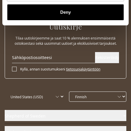
Deny
Uutiskirje
Tilaa uutiskirjeemme ja saat 10 % alennuksen ensimmäisestä
ostoksestasi sekä uusimmat uutiset ja eksklusiiviset tarjoukset.
Rekisteröidy
Kyllä, annan suostumukseni
tietosuojakäytäntöön
Shepherd of Sweden