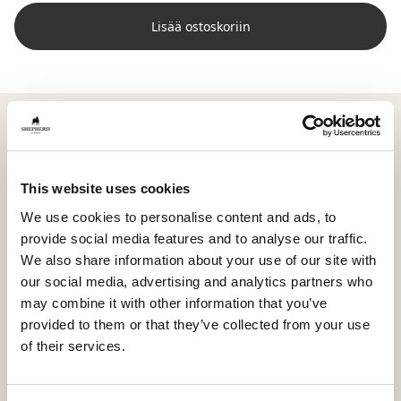
Lisää ostoskoriin
Shepherd Lina on tyyny, jossa kohtaavat kaksi
luonnonmateriaalia: pehmeä lyhytkarvainen
lampaannahka etupuolella ja kudottu villa
taustapuolella. Yhdistelmä luo harmonisen kontrastin
This website uses cookies
sekä tuntumassa että ilmeessä, kun sileä pinta kohtaa
We use cookies to personalise content and ads, to
strukturoidumman materiaalin.
provide social media features and to analyse our traffic.
We also share information about your use of our site with
Kokonsa (60 x 40 cm) ansiosta Lina toimii luonnollisena
our social media, advertising and analytics partners who
tukena sohvalla tai sängyssä, ja se sopii erinomaisesti
may combine it with other information that you’ve
nojailuun tai pehmeäksi kerrokseksi harkittuun
provided to them or that they’ve collected from your use
sisustukseen.
of their services.
Lampaannahan tiheä villarakenne ja eläväinen pinta
tekevät jokaisesta tyynystä uniikin, ja luonnolliset väri-