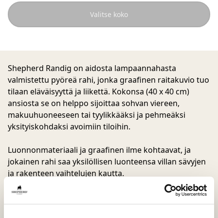
Valitse koko
Shepherd Randig on aidosta lampaannahasta
valmistettu pyöreä rahi, jonka graafinen raitakuvio tuo
tilaan eläväisyyttä ja liikettä. Kokonsa (40 x 40 cm)
ansiosta se on helppo sijoittaa sohvan viereen,
makuuhuoneeseen tai tyylikkääksi ja pehmeäksi
yksityiskohdaksi avoimiin tiloihin.
Luonnonmateriaali ja graafinen ilme kohtaavat, ja
jokainen rahi saa yksilöllisen luonteensa villan sävyjen
ja rakenteen vaihtelujen kautta.
Randig toimii yhtä hyvin istuimena, jalkarahina kuin
koristeellisena yksityiskohtanakin, ja tuo tilaan
visuaalisesti kiinnostavan elementin, joka sitoo