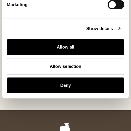
Marketing
Show details
Allow all
Allow selection
Lina tyyny
Ella talja
Lampaannahasta ja villasta valmistettu tyyny 40 x 40 cm
Pehmeä sekä ajatto
lampaantalja, 95 x
160 USD
Deny
200 USD
+
2
+
6