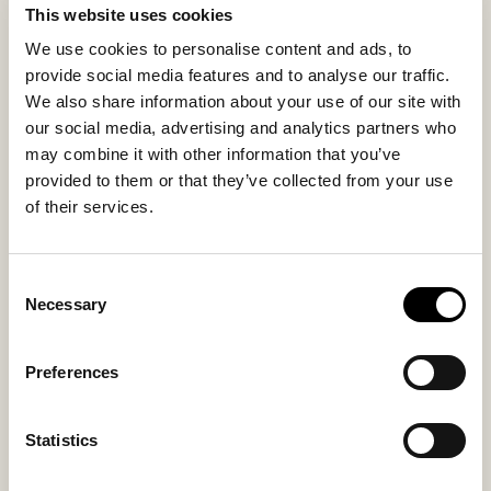
sisustuksen harmoniseksi kokonaisuudeksi.
This website uses cookies
We use cookies to personalise content and ads, to
Päällinen on irrotettava ja pestävä, ja sen pohjassa on
provide social media features and to analyse our traffic.
kiristysnyöri. Tekstiilikankaalla vahvistettu pohja
We also share information about your use of our site with
suojaa lattiaa ja tekee rahista helposti siirreltävän.
our social media, advertising and analytics partners who
may combine it with other information that you’ve
Sisämateriaali
Päällismateriaali
provided to them or that they’ve collected from your use
Sheepskin
Sheepskin
of their services.
Consent
Necessary
Selection
Saatat pitää myös näistä
Preferences
Statistics