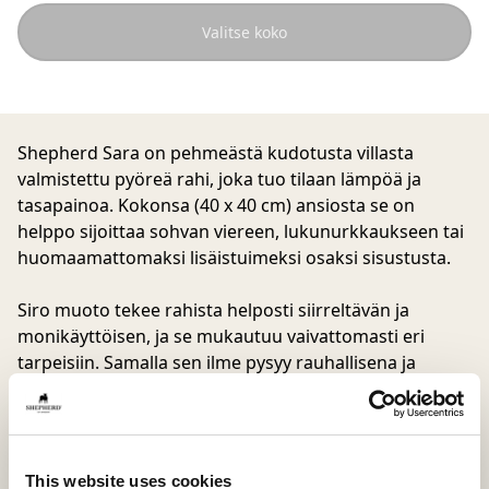
Valitse koko
Shepherd Sara on pehmeästä kudotusta villasta
valmistettu pyöreä rahi, joka tuo tilaan lämpöä ja
tasapainoa. Kokonsa (40 x 40 cm) ansiosta se on
helppo sijoittaa sohvan viereen, lukunurkkaukseen tai
huomaamattomaksi lisäistuimeksi osaksi sisustusta.
Siro muoto tekee rahista helposti siirreltävän ja
monikäyttöisen, ja se mukautuu vaivattomasti eri
tarpeisiin. Samalla sen ilme pysyy rauhallisena ja
harmonisena. Villan rakenne antaa rahille eläväisen ja
hienovaraisen kuvion tuoden tilaan tekstuuria ja
luonnetta.
This website uses cookies