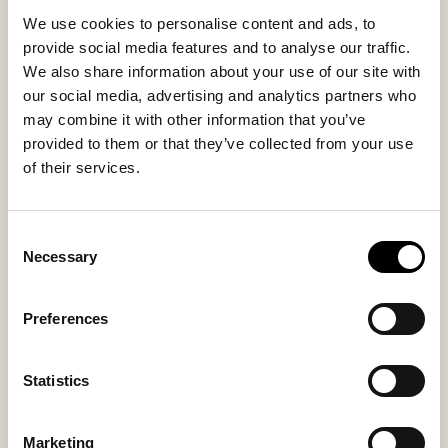
Päällinen on irrotettava ja pestävä, ja sen pohjassa on
We use cookies to personalise content and ads, to
kiristysnyöri. Kudotulla tekstiilikankaalla vahvistettu
provide social media features and to analyse our traffic.
pohja suojaa lattiaa ja tekee rahista vakaan. Samalla se
We also share information about your use of our site with
toimii tyylikkäänä sisustuselementtinä.
our social media, advertising and analytics partners who
may combine it with other information that you’ve
Sisämateriaali
Päällismateriaali
provided to them or that they’ve collected from your use
Wool lining
Wool
of their services.
Consent
Necessary
Saatat pitää myös näistä
Selection
Preferences
Statistics
Marketing