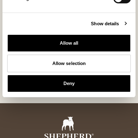
Show details
Allow all
Allow selection
Lennie villahuopa
Lina tyyny
Suurikokoinen jacquard-kudottu villahuopa 140 x 240 cm
Lampaannahasta ja 
200 USD
160 USD
Deny
+
2