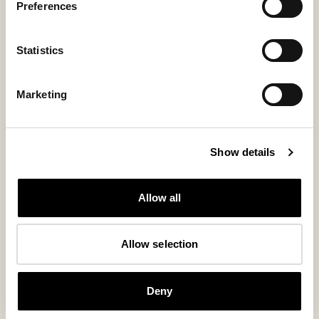
Preferences
Saatat pitää myös näistä
Statistics
Marketing
Uutuus
Show details
Allow all
Allow selection
Deny