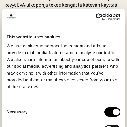
kevyt EVA-ulkopohja tekee kengästä kätevän käyttää
sekä sisällä että ulkona ilman raskasta tuntumaa.
Suosittelemme valitsemaan pienemmän koon, jos olet
kahden koon välissä.
Valdemar on käytännöllinen valinta päiviin, jolloin
This website uses cookies
haluat sujauttaa jalkaan jotakin mukavaa mutta
tyylikästä. Se sopii täydellisesti niin hitaisiin aamuihin
We use cookies to personalise content and ads, to
kuin pikaisiin asiointireissuihin kaupungilla.
provide social media features and to analyse our traffic.
We also share information about your use of our site with
our social media, advertising and analytics partners who
Sisämateriaali
Päällismateriaali
may combine it with other information that you’ve
Microfiber lining
Suede
provided to them or that they’ve collected from your use
of their services.
Pohjamateriaali
Istuvuus
Consent
EVA
Regular
Necessary
Selection