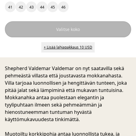
41
42
43
44
45
46
Valitse koko
+ Lisää lahjapakkaus 10 USD
Shepherd Valdemar
Valdemar on nyt saatavilla sekä
pehmeästä villasta että joustavasta mokkanahasta.
Villa tarjoaa luonnollisen ja hengittävän tunteen, joka
pitää jalat sekä lämpiminä että mukavan tuntuisina.
Mokkanahka antaa puolestaan elegantin ja
tyylipuhtaan ilmeen sekä pehmeämmän ja
hienostuneemman tuntuman hyvästä
käyttömukavuudesta tinkimättä.
Muotoiltu korkkipohja antaa luonnollista tukea, ja