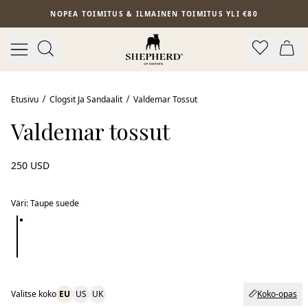
Siirry pääsisältöön
NOPEA TOIMITUS & ILMAINEN TOIMITUS YLI €80
Uutuus
Etusivu
Clogsit Ja Sandaalit
Valdemar Tossut
Valdemar tossut
250 USD
Väri
:
Taupe suede
Valitse koko
EU
US
UK
Koko-opas