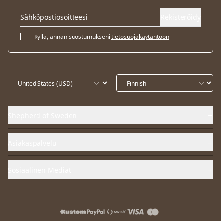
Rekisteröidy
Kyllä, annan suostumukseni
tietosuojakäytäntöön
Shepherd of Sweden
Asiakaspalvelu
Sosiaalinen Mediat