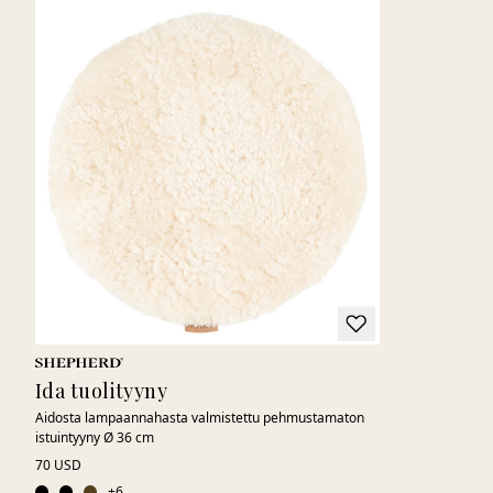
Ida tuolityyny
Aidosta lampaannahasta valmistettu pehmustamaton
istuintyyny Ø 36 cm
70 USD
+
6