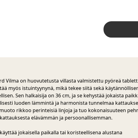
d Vilma on huovutetusta villasta valmistettu pyöreä tabletti
ttää myös istuintyynynä, mikä tekee siitä sekä käytännöllise
llisen. Sen halkaisija on 36 cm, ja se kehystää jokaista paik
lisesti luoden lämmintä ja harmonista tunnelmaa kattauks
muoto rikkoo perinteisiä linjoja ja tuo kokonaisuuteen peh
kattauksesta elävämmän ja persoonallisemman.
 käyttää jokaisella paikalla tai koristeellisena alustana