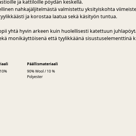
astioille ja kattiloille pöydän keskellä.
llinen nahkajäljitelmästä valmistettu yksityiskohta viimeist
tyylikkäästi ja korostaa laatua sekä käsityön tuntua.
opii yhtä hyvin arkeen kuin huolellisesti katettuun juhlapöyt
sekä monikäyttöisenä että tyylikkäänä sisustuselementtinä k
iaali
Päällismateriaali
 10%
90% Wool / 10 %
Polyester