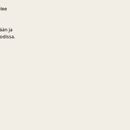
elee
ään ja
odissa.