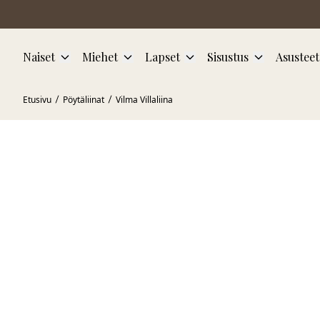
Siirry pääsisältöön
Naiset
Miehet
Lapset
Sisustus
Asusteet
Etusivu
Pöytäliinat
Vilma Villaliina