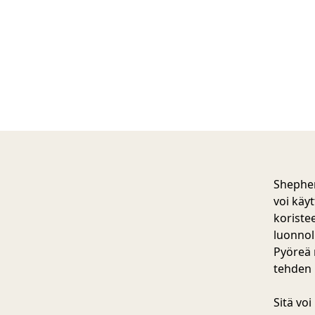
Shepher
voi käy
koristee
luonnol
Pyöreä 
tehden 
Sitä voi