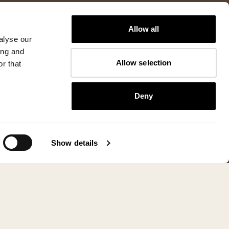
Allow all
alyse our
ing and
Allow selection
r that
Deny
Show details