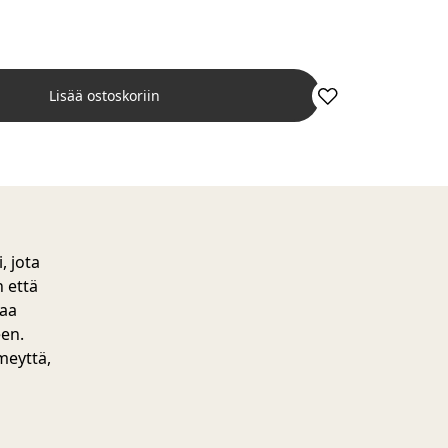
Lisää ostoskoriin
, jota
n että
kaa
een.
meyttä,