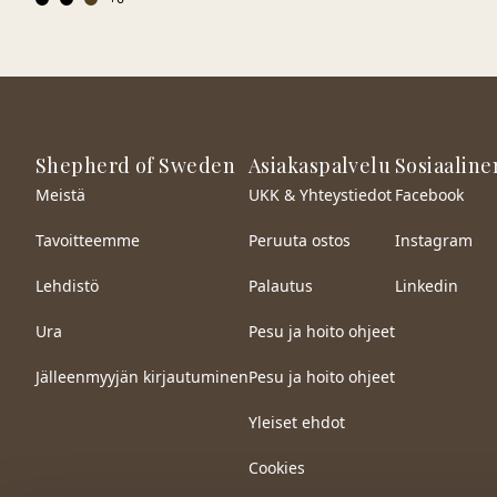
Shepherd of Sweden
Asiakaspalvelu
Sosiaaline
Meistä
UKK & Yhteystiedot
Facebook
Tavoitteemme
Peruuta ostos
Instagram
Lehdistö
Palautus
Linkedin
Ura
Pesu ja hoito ohjeet
Jälleenmyyjän kirjautuminen
Pesu ja hoito ohjeet
Yleiset ehdot
Cookies