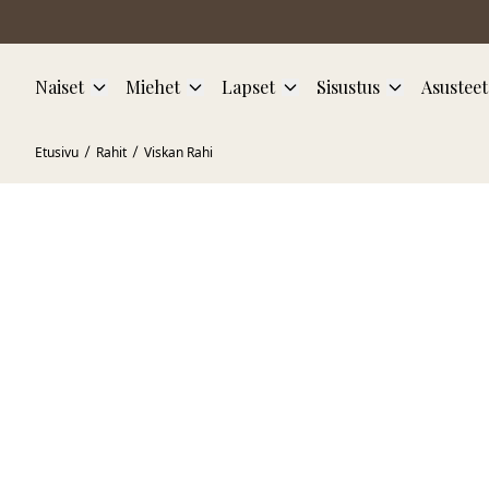
Siirry pääsisältöön
Naiset
Miehet
Lapset
Sisustus
Asusteet
Etusivu
Rahit
Viskan Rahi