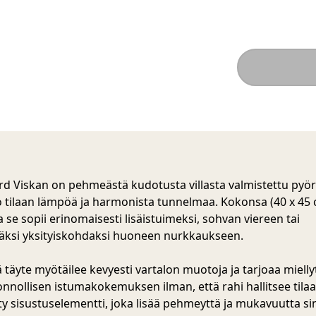
d Viskan on pehmeästä kudotusta villasta valmistettu pyör
o tilaan lämpöä ja harmonista tunnelmaa. Kokonsa (40 x 45
 se sopii erinomaisesti lisäistuimeksi, sohvan viereen tai
ääksi yksityiskohdaksi huoneen nurkkaukseen.
täyte myötäilee kevyesti vartalon muotoja ja tarjoaa mielly
onnollisen istumakokemuksen ilman, että rahi hallitsee tilaa
itty sisustuselementti, joka lisää pehmeyttä ja mukavuutta si