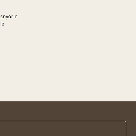
ysnyörin
le