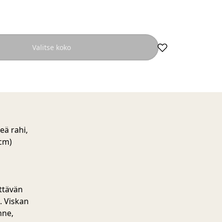
Valitse koko
eä rahi,
 cm)
ttävän
. Viskan
nne,