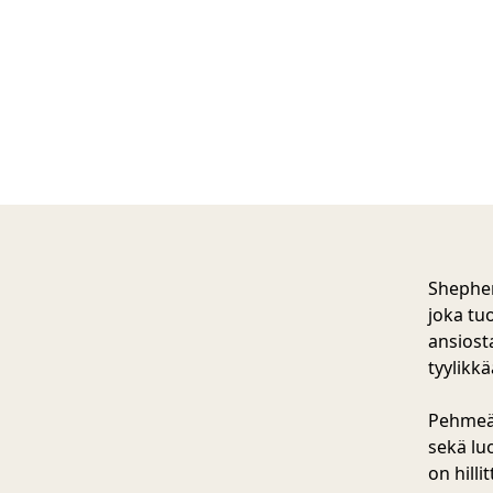
Shepher
joka tu
ansiosta
tyylikk
Pehmeä 
sekä lu
on hill