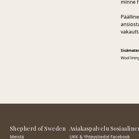
minne h
Päällin
ansiost
vakautta
Sisämater
Wool linin
Shepherd of Sweden
Asiakaspalvelu
Sosiaaline
Meistä
UKK & Yhteystiedot
Facebook