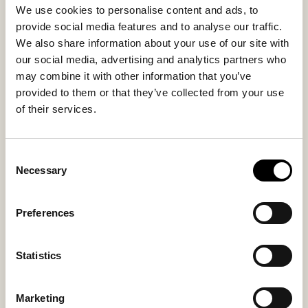
mouton pour enfants
We use cookies to personalise content and ads, to
120 USD
provide social media features and to analyse our traffic.
We also share information about your use of our site with
our social media, advertising and analytics partners who
may combine it with other information that you’ve
provided to them or that they’ve collected from your use
of their services.
Consent
Necessary
Selection
Preferences
Chaussons Viared, taille
Chaussons Varberg, tailles
30-35
30-35
Statistics
Pantoufles chaudes en peau de
Ballerines souples en peau de
mouton pour enfants
mouton
120 USD
115 USD
Marketing