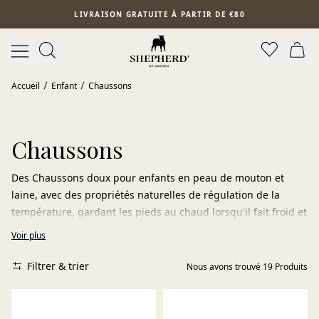
Aller au contenu principal
LIVRAISON GRATUITE À PARTIR DE €80
Accueil
Enfant
Chaussons
Chaussons
Des Chaussons doux pour enfants en peau de mouton et
laine, avec des propriétés naturelles de régulation de la
température, gardant les pieds au chaud lorsqu'il fait froid et
frais lorsqu'il fait chaud. Parfaits comme chaussons
Voir plus
d'intérieur à la maison ou à la crèche. Choisissez parmi
différentes couleurs et modèles pour enfants dans notre
Filtrer & trier
Nous avons trouvé
19
Produits
collection.