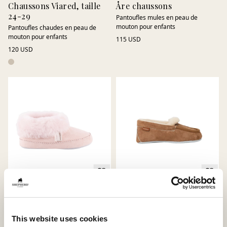
Chaussons Viared, taille
Åre chaussons
24-29
Pantoufles mules en peau de
mouton pour enfants
Pantoufles chaudes en peau de
mouton pour enfants
115 USD
120 USD
Chaussons Piteå, taille 24-
Chaussons Dublin
29
Mocassins pour enfants
This website uses cookies
Chaussons montants en peau de
130 USD