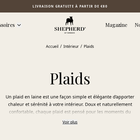
LIVRAISON GRATUITE À PARTIR DE €80
ssoires
Magazine
No
Accueil
Intérieur
Plaids
Plaids
Un plaid en laine est une façon simple et élégante d’apporter
chaleur et sérénité à votre intérieur. Doux et naturellement
confortable, chaque plaid est pensé pour les moments du
quotidien. Enveloppez-vous dedans paisiblement dès le matin
Voir plus
avec une tasse de café ou pendant des soirées calmes, pour
mieux vous détendre. Disposez-le sur votre canapé pour une