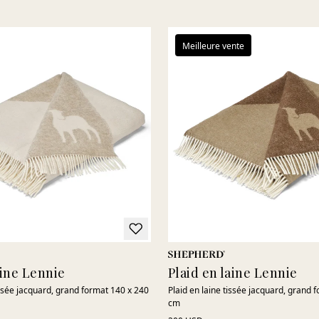
touche chaleureuse et accueillante, placez-le au pied du lit ou
gardez-le à portée de main lorsque vous souhaitez simplement
vous sentir au chaud et détendu.
Meilleure vente
aine Lennie
Plaid en laine Lennie
issée jacquard, grand format 140 x 240
Plaid en laine tissée jacquard, grand 
cm