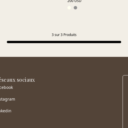
200 USD
3
sur
3
Produits
éseaux sociaux
cebook
stagram
nkedin