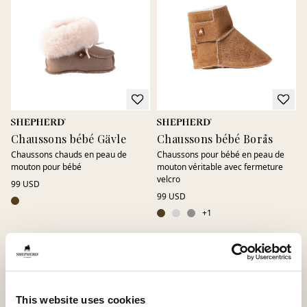
permet aux pieds de bouger librement et confortablement
tout au long des petites aventures de la journée.
Chaussons bébé Gävle
Chaussons bébé Borås
Chaussons chauds en peau de
Chaussons pour bébé en peau de
mouton pour bébé
mouton véritable avec fermeture
velcro
99 USD
99 USD
+
1
Meilleure vente
This website uses cookies