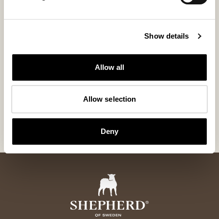
Chaussons bébé Borås
Chaussons bébé Gävle
Show details
Chaussons pour bébé en peau de
Chaussons chauds en peau de
mouton véritable avec fermeture
mouton pour bébé
velcro
Allow all
99 USD
99 USD
+
1
Allow selection
6
sur
6
Produits
Deny