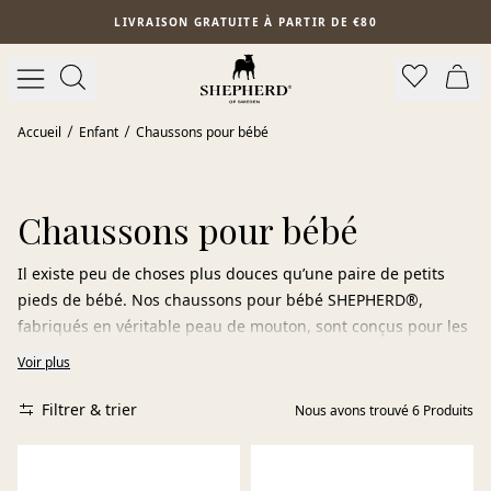
Aller au contenu principal
LIVRAISON GRATUITE À PARTIR DE €80
Accueil
Enfant
Chaussons pour bébé
Chaussons pour bébé
Il existe peu de choses plus douces qu’une paire de petits
pieds de bébé. Nos chaussons pour bébé SHEPHERD®,
fabriqués en véritable peau de mouton, sont conçus pour les
envelopper de chaleur naturelle, de confort et de douceur
Voir plus
dès le premier instant.
Filtrer & trier
Nous avons trouvé
6
Produits
La structure naturelle de la peau de mouton aide à garder les
petits pieds agréablement chauds lorsqu’il fait froid et frais
lorsque c’est nécessaire. La respirabilité naturelle de la laine