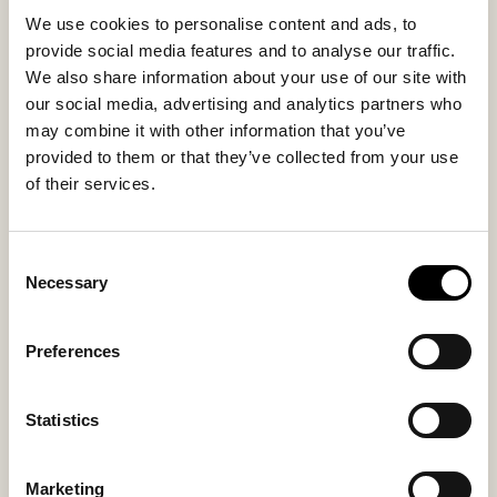
We use cookies to personalise content and ads, to
provide social media features and to analyse our traffic.
We also share information about your use of our site with
our social media, advertising and analytics partners who
may combine it with other information that you’ve
Chaussons bébé Rone
Chaussons bébé Borås
provided to them or that they’ve collected from your use
Chaussons au style unique en laine
Chaussons pour bébé en peau de
of their services.
de Gotland pour bébé
mouton véritable avec fermeture
velcro
130 USD
99 USD
Consent
+
1
Necessary
Selection
Preferences
Statistics
Marketing