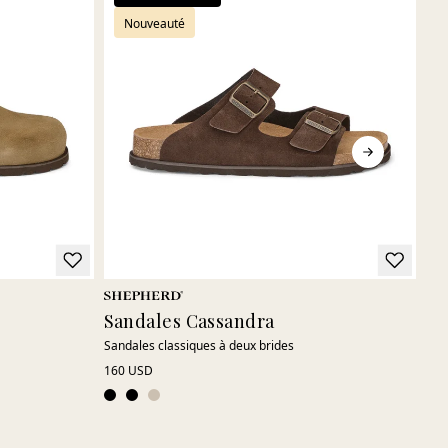
Nouveauté
Sandales Cassandra
Ch
Sandales classiques à deux brides
Ton
160 USD
155