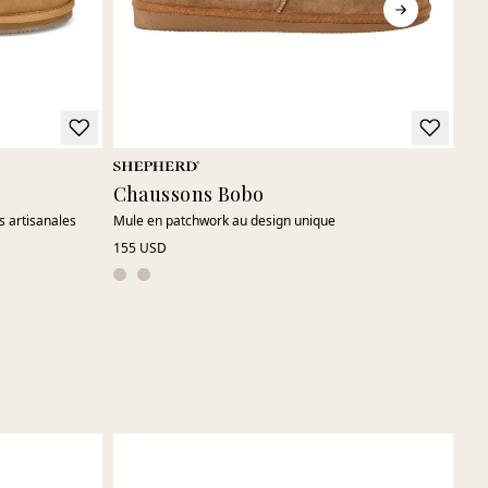
Chaussons Bobo
Ch
ns artisanales
Mule en patchwork au design unique
Moc
155 USD
250