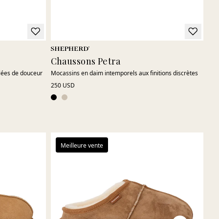
Chaussons Petra
Ch
lées de douceur
Mocassins en daim intemporels aux finitions discrètes
Cha
250 USD
93 
ord
Meilleure vente