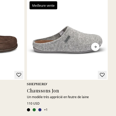
Meilleure vente
Chaussons Jon
Ch
Un modèle très apprécié en feutre de laine
Mod
110 USD
155
+
1