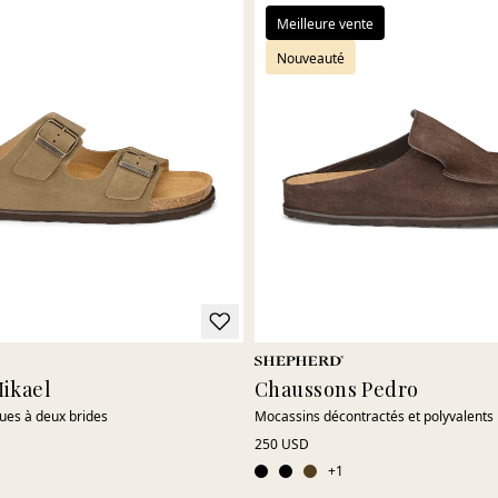
Meilleure vente
Nouveauté
ikael
Chaussons Pedro
ues à deux brides
Mocassins décontractés et polyvalents
250 USD
+
1