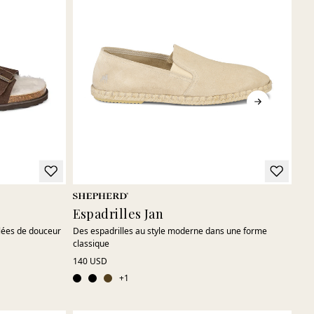
Espadrilles Jan
Ch
lées de douceur
Des espadrilles au style moderne dans une forme
Un 
classique
150
140 USD
+
1