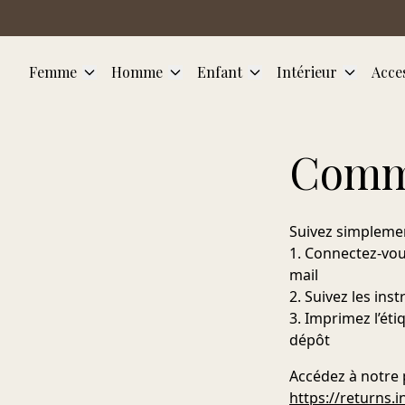
Aller au contenu principal
Femme
Homme
Enfant
Intérieur
Acce
Comme
Suivez simplemen
1.
Connectez-vous
mail
2.
Suivez les inst
3.
Imprimez l’éti
dépôt
Accédez à notre p
https://returns