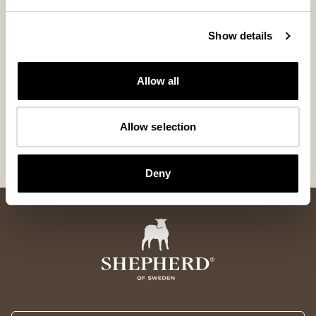
avons également des exigences élevées en matière de
bien-être animal et de code de conduite.
Show details
Vous avez envie de connaître les exigences que nous
imposons à nos fournisseurs?
Allow all
CoC Shepherd of Sweden
Code of animal treatment
Allow selection
Approved Testing Institutes
Deny