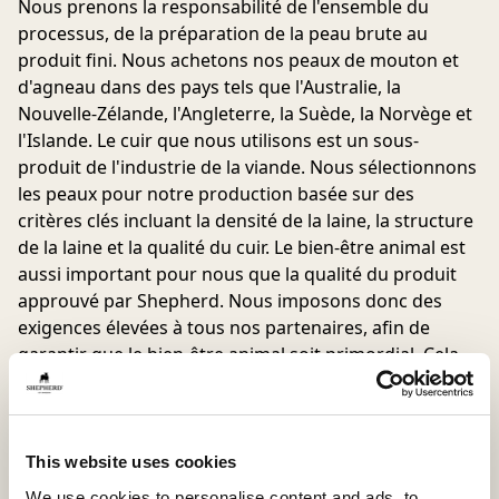
Nous prenons la responsabilité de l'ensemble du
processus, de la préparation de la peau brute au
produit fini. Nous achetons nos peaux de mouton et
d'agneau dans des pays tels que l'Australie, la
Nouvelle-Zélande, l'Angleterre, la Suède, la Norvège et
l'Islande. Le cuir que nous utilisons est un sous-
produit de l'industrie de la viande. Nous sélectionnons
les peaux pour notre production basée sur des
critères clés incluant la densité de la laine, la structure
de la laine et la qualité du cuir. Le bien-être animal est
aussi important pour nous que la qualité du produit
approuvé par Shepherd. Nous imposons donc des
exigences élevées à tous nos partenaires, afin de
garantir que le bien-être animal soit primordial. Cela
comprend la réalisation de contrôles et de visites
aléatoires chez tous nos fournisseurs.
Nous exigeons de nos fournisseurs qu'ils
This website uses cookies
maintiennent et suivent notre "Code Shepherd de
We use cookies to personalise content and ads, to