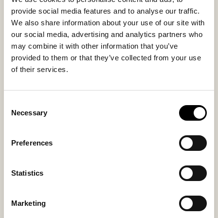
Traitement des Animaux" :
provide social media features and to analyse our traffic.
-Les moutons doivent toujours avoir un bon accès à la
We also share information about your use of our site with
nourriture et à l'eau. Ils doivent être gardés dans un
our social media, advertising and analytics partners who
environnement qui leur est naturel. Ils doivent
may combine it with other information that you’ve
bénéficier d'une surveillance constante et être par
provided to them or that they’ve collected from your use
ailleurs soignés de manière à promouvoir la santé des
of their services.
animaux et à éviter les souffrances inutiles.
-Nous n'autorisons aucun éleveur à pratiquer le
Consent
mulesing.
Necessary
Selection
-Nous n'autorisons pas le transport des animaux par
bateau.
Preferences
Lorsque vous achetez un produit Shepherd, vous
Statistics
savez qu'il a été créé avec soin. Pour nous assurer que
tous nos clients peuvent être fiers de nos produits,
nous avons des exigences élevées et pensons de
Marketing
manière consciente dans toutes nos actions. Nous