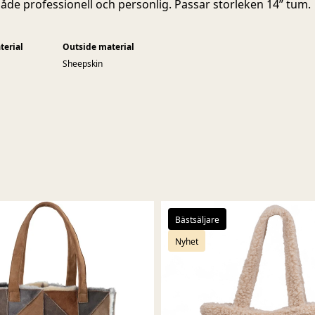
åde professionell och personlig. Passar storleken 14” tum.
terial
Outside material
Sheepskin
Bästsäljare
Nyhet