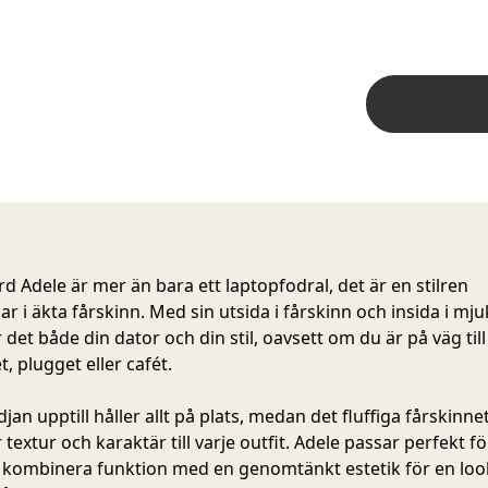
rd Adele
är mer än bara ett laptopfodral, det är en stilren
r i äkta fårskinn. Med sin utsida i fårskinn och insida i mju
det både din dator och din stil, oavsett om du är på väg till
, plugget eller cafét.
an upptill håller allt på plats, medan det fluffiga fårskinne
textur och karaktär till varje outfit. Adele passar perfekt fö
l kombinera funktion med en genomtänkt estetik för en lo