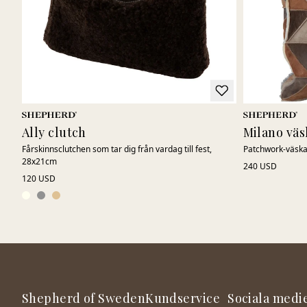
Ally clutch
Milano väs
Fårskinnsclutchen som tar dig från vardag till fest,
Patchwork-väska 
28x21cm
240 USD
120 USD
Shepherd of Sweden
Kundservice
Sociala medi