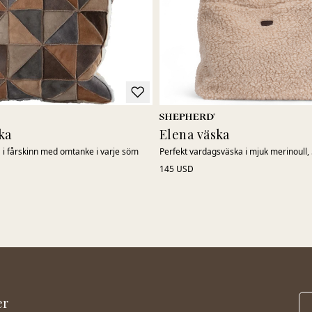
ka
Elena väska
i fårskinn med omtanke i varje söm
Perfekt vardagsväska i mjuk merinoull
145 USD
er