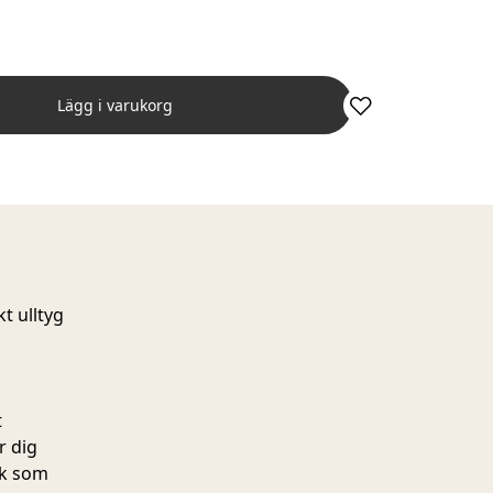
Lägg i varukorg
kt ulltyg
t
r dig
ok som