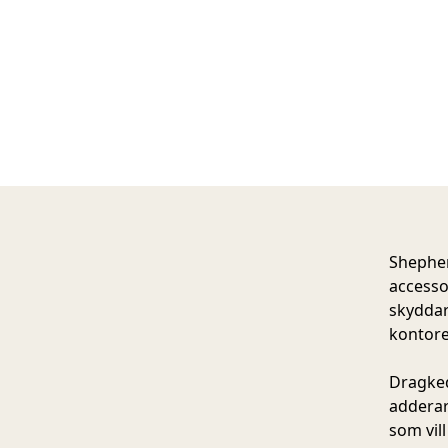
Shephe
accessoa
skyddar 
kontoret
Dragkedj
adderar 
som vil