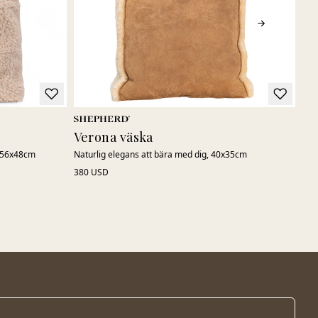
Verona väska
Ad
, 56x48cm
Naturlig elegans att bära med dig, 40x35cm
Tid
380 USD
140