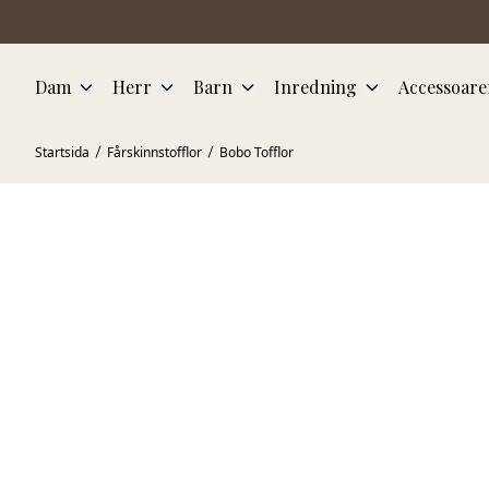
Hoppa till huvudinnehåll
Dam
Herr
Barn
Inredning
Accessoare
Startsida
Fårskinnstofflor
Bobo Tofflor