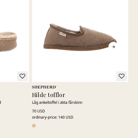
Hilde tofflor
Da
d
Låg ankeltoffel i äkta fårskinn
Loaf
185
70 USD
ordinary-price
:
140 USD