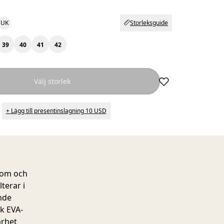
UK
Storleksguide
39
40
41
42
Välj storlek
+ Lägg till presentinslagning 10 USD
onom och
lterar i
nde
k EVA-
arhet