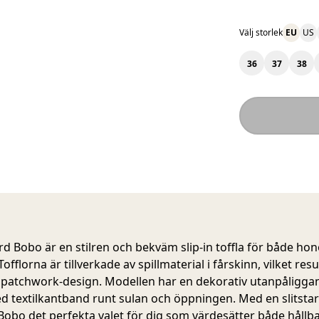
Välj storlek
EU
US
36
37
38
d Bobo är en stilren och bekväm slip-in toffla för både h
offlorna är tillverkade av spillmaterial i fårskinn, vilket resu
 patchwork-design. Modellen har en dekorativ utanpåligga
 textilkantband runt sulan och öppningen. Med en slitstar
 Bobo det perfekta valet för dig som värdesätter både hållb