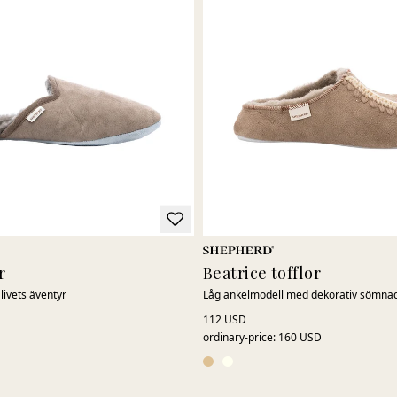
r
Beatrice tofflor
r livets äventyr
Låg ankelmodell med dekorativ sömna
112 USD
ordinary-price
:
160 USD