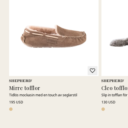
Mirre tofflor
Cleo tofflo
Tidlös mockasin med en touch av seglarstil
Slip in tofflan fö
195 USD
130 USD