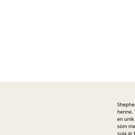
Shepher
henne. T
en unik
söm med
sula är