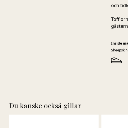
och tid
Tofflor
gästern
Inside ma
Sheepskin
Du kanske också gillar