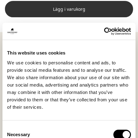
Lägg i varukorg
Shepherd Ebba är en rund och mjuk matta i korthårigt
fårskinn från Australien som tillför värme och en
This website uses cookies
inbjudande känsla till rummet. Med sin diameter på
We use cookies to personalise content and ads, to
120 cm blir den en naturlig samlingspunkt som mjukar
provide social media features and to analyse our traffic.
upp och skapar balans i inredningen.
We also share information about your use of our site with
Den runda formen gör den särskilt fin under ett runt
our social media, advertising and analytics partners who
bord, där den ramar in platsen på ett mjukt sätt. Lika
may combine it with other information that you’ve
självklar i ett barnrum som en lekfull yta, eller i ett
provided to them or that they’ve collected from your use
öppet rum där du vill skapa en mer ombonad zon.
of their services.
Fårskinnets höga kvalitet och täta ull ger en följsam,
värmande och andningsbar yta. Varje matta är unik
Consent
med naturliga variationer i struktur och nyans som
Necessary
Selection