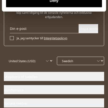
Deny
Prenumerera på vårt nyhetsbrev och få 10% rabatt på ditt första
köp samt tillgång till de senaste nyheterna och exklusiva
erbjudanden.
Skapa konto
Ja, jag samtycker till
Integritetspolicyn
Shepherd of Sweden
Kundservice
Sociala medier