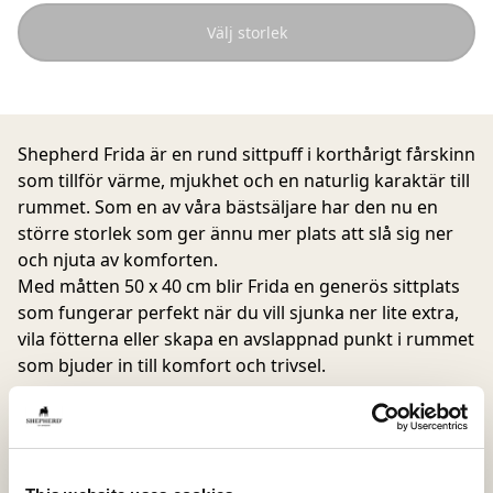
Välj storlek
Shepherd Frida är en rund sittpuff i korthårigt fårskinn
som tillför värme, mjukhet och en naturlig karaktär till
rummet. Som en av våra bästsäljare har den nu en
större storlek som ger ännu mer plats att slå sig ner
och njuta av komforten.
Med måtten 50 x 40 cm blir Frida en generös sittplats
som fungerar perfekt när du vill sjunka ner lite extra,
vila fötterna eller skapa en avslappnad punkt i rummet
som bjuder in till komfort och trivsel.
Fårskinnets naturliga skiftningar i färg och struktur
gör varje puff unik och ger ett levande uttryck som
framhäver materialets kvalitet.