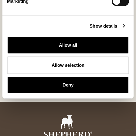
Marketing
Show details
Allow all
Alice fårskinnskudde
Ella fårskinn
Allow selection
Mjuk kudde i fårskinn 50 x 50 cm
Mjukt och tidlöst 
280 USD
200 USD
Deny
+
5
+
6