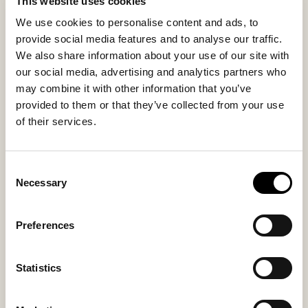
This website uses cookies
Klädseln i fårskinn är avtagbar och tvättbar med
dragsko i botten. Undersidan i vävd textil ger stabilitet
We use cookies to personalise content and ads, to
samtidigt som puffen blir ett dekorativt och
provide social media features and to analyse our traffic.
funktionellt inslag i hemmet.
We also share information about your use of our site with
our social media, advertising and analytics partners who
may combine it with other information that you’ve
Inside material
Outside material
provided to them or that they’ve collected from your use
Sheepskin
Sheepskin
of their services.
Consent
Du kanske också gillar
Necessary
Selection
Preferences
Statistics