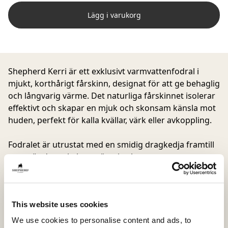
Lägg i varukorg
Shepherd Kerri är ett exklusivt varmvattenfodral i
mjukt, korthårigt fårskinn, designat för att ge behaglig
och långvarig värme. Det naturliga fårskinnet isolerar
effektivt och skapar en mjuk och skonsam känsla mot
huden, perfekt för kalla kvällar, värk eller avkoppling.
Fodralet är utrustat med en smidig dragkedja framtill
som gör det enkelt att sätta i och ta ur
varmvattenflaskan.
Varmvattenflaska ingår inte, men kan beställas
This website uses cookies
separat på vår hemsida.
Storlek: 23 × 35 cm
We use cookies to personalise content and ads, to