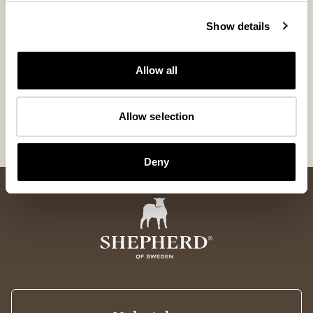
Show details
Allow all
Lennie ullpläd
Varmvattenfla
Jacquardvävd ullpläd i stor storlek 140x240 cm
Komplement till v
200 USD
33 USD
Allow selection
Deny