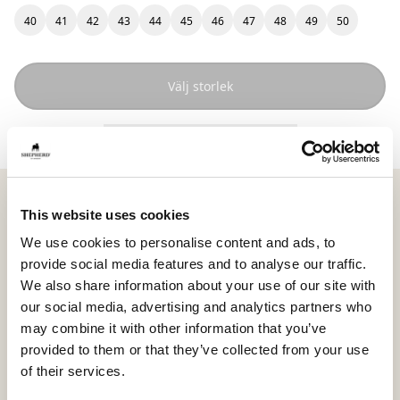
40
41
42
43
44
45
46
47
48
49
50
Välj storlek
+ Lägg till presentinslagning 10 USD
Shepherd Krister
är en klassisk herrtoffel i ankelhög
This website uses cookies
modell, tillverkad i mjukt fårskinn som ger naturlig
värme och behaglig passform. Den breda kragen
We use cookies to personalise content and ads, to
följer vristen på ett naturligt sätt och ger en
provide social media features and to analyse our traffic.
avslappnad passform, medan dekorativa kantband i
We also share information about your use of our site with
textil ramar in designen. Yttersula i EVA som gör att du
our social media, advertising and analytics partners who
kan röra dig fritt även på svala stengolv och altan. En
may combine it with other information that you’ve
favorit för dig som vill ha en riktigt fårskinnstoffla när
provided to them or that they’ve collected from your use
temperaturen sjunker
of their services.