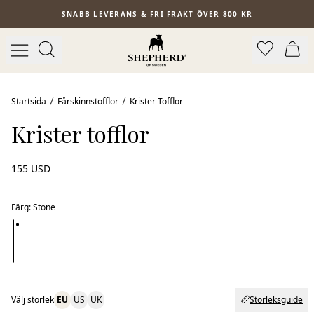
Hoppa till huvudinnehåll
SNABB LEVERANS & FRI FRAKT ÖVER 800 KR
Startsida
Fårskinnstofflor
Krister Tofflor
Krister tofflor
155 USD
Färg
:
Stone
Välj storlek
EU
US
UK
Storleksguide