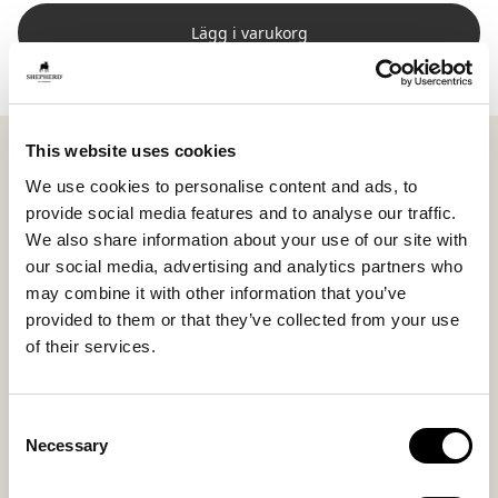
Lägg i varukorg
This website uses cookies
Shepherd Molly är en rund stolsdyna i långhårigt
fårskinn som tillför naturlig värme och mjuk komfort i
We use cookies to personalise content and ads, to
hemmet. Den fylliga ullen ger dynan ett levande och
provide social media features and to analyse our traffic.
elegant uttryck som passar lika fint på köksstolen som
We also share information about your use of our site with
på en bänk i hallen eller i ett skyddat uterum.
our social media, advertising and analytics partners who
may combine it with other information that you’ve
Fårskinnets naturliga egenskaper gör sittplatsen
provided to them or that they’ve collected from your use
behaglig året om, samtidigt som variationer i ull och
of their services.
struktur gör varje exemplar unikt.
Undersidan i naturligt ofärgat läder förstärker den
Consent
Necessary
genuina känslan och lyfter fram materialets autentiska
Selection
karaktär.