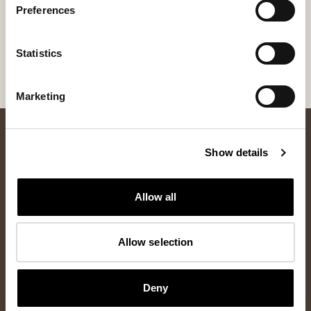
Preferences
Inside material
Outside material
Sheepskin
Sheepskin
Statistics
Marketing
Show details
Allow all
Allow selection
Nyhetsbrev
Prenumerera på vårt nyhetsbrev och få 10% rabatt på ditt första
Deny
köp samt tillgång till de senaste nyheterna och exklusiva
erbjudanden.