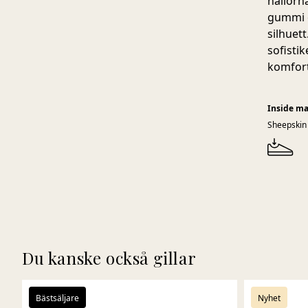
hällorna
gummi o
silhuett
sofisti
komfort
Inside ma
Sheepskin
Du kanske också gillar
Bästsäljare
Nyhet