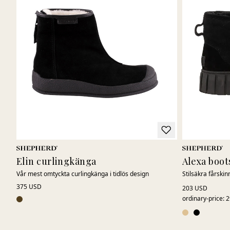
Elin curlingkänga
Alexa boot
Vår mest omtyckta curlingkänga i tidlös design
Stilsäkra fårski
375 USD
203 USD
ordinary-price
:
2