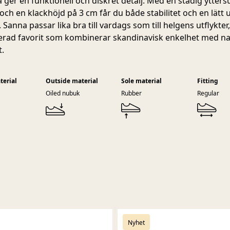
 ger en funktionell och diskret detalj. Med en stadig yttersu
ch en klackhöjd på 3 cm får du både stabilitet och en lätt
. Sanna passar lika bra till vardags som till helgens utflykter
kerad favorit som kombinerar skandinavisk enkelhet med na
.
terial
Outside material
Sole material
Fitting
Oiled nubuk
Rubber
Regular
Nyhet