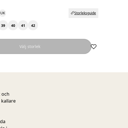
UK
Storleksguide
39
40
41
42
Välj storlek
t och
 kallare
vda