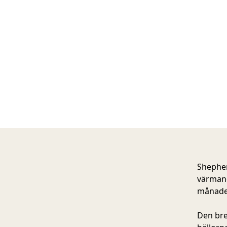
Shephe
värmand
månader
Den bre