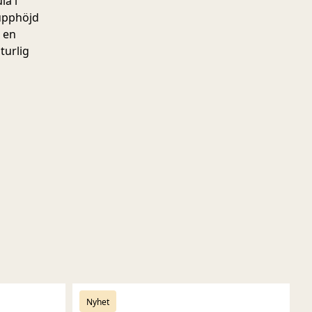
la i
 upphöjd
, en
turlig
Nyhet