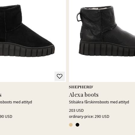
s
Alexa boots
nnsboots med attityd
Stilsäkra fårskinnsboots med attityd
203 USD
90 USD
ordinary-price
:
290 USD