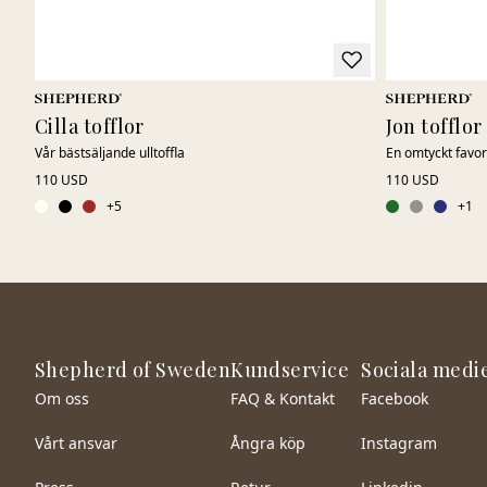
Cilla tofflor
Jon tofflor
Vår bästsäljande ulltoffla
En omtyckt favorit
110 USD
110 USD
+
5
+
1
Shepherd of Sweden
Kundservice
Sociala medi
Om oss
FAQ & Kontakt
Facebook
Vårt ansvar
Ångra köp
Instagram