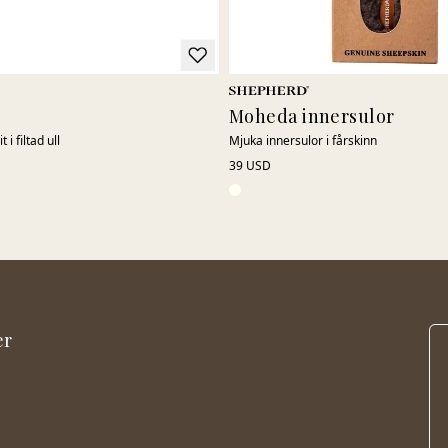
Moheda innersulor
 i filtad ull
Mjuka innersulor i fårskinn
39 USD
er