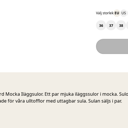
Välj storlek
EU
US
36
37
38
d Mocka Iläggsulor. Ett par mjuka iläggssulor i mocka. Sul
e för våra ulltofflor med uttagbar sula. Sulan säljs i par.