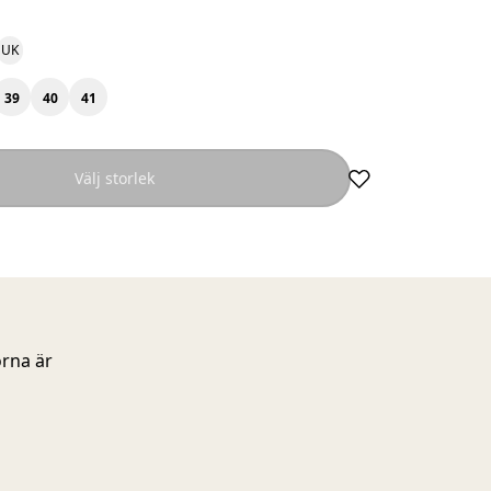
UK
39
40
41
Välj storlek
orna är