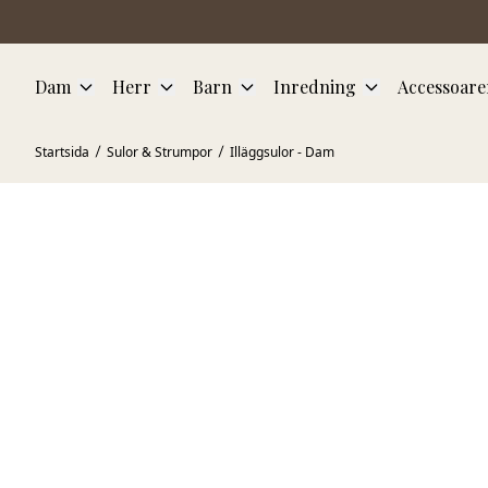
Hoppa till huvudinnehåll
Dam
Herr
Barn
Inredning
Accessoare
Startsida
Sulor & Strumpor
Illäggsulor - Dam