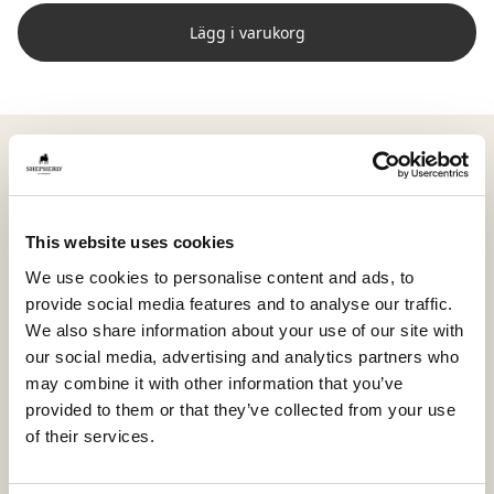
Lägg i varukorg
Shepherd Vendela är en bordslöpare i tovad ull som
även fungerar som grytunderlägg och skapar en varm
och inbjudande känsla längs hela bordet. Med sina
mått på 100 x 30 cm blir den en praktisk och dekorativ
This website uses cookies
mittpunkt, perfekt att låta löpa genom ett långbord
We use cookies to personalise content and ads, to
och rama in dukningen.
provide social media features and to analyse our traffic.
Använd den som bas och bygg vidare med blommor,
We also share information about your use of our site with
ljus eller serveringsfat för en levande och personlig
our social media, advertising and analytics partners who
dukning. Den fungerar lika fint till vardagsmiddagar
may combine it with other information that you’ve
som till längre sittningar där vilmdetaljerna får ta plats
provided to them or that they’ve collected from your use
och helheten känns genomtänkt.
of their services.
Vendela kan även placeras på en byrå eller ett
sidobord för att skapa en mjuk grund för vaser,