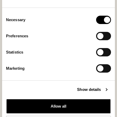
Consent
Necessary
Selection
Preferences
Kim Boots
Shirly Boots
Lammfell-Boots für stilvolle Wärme
Elegante Alltags-Boots
im Alltag
350 USD
Statistics
230 USD
Marketing
Show details
Allow all