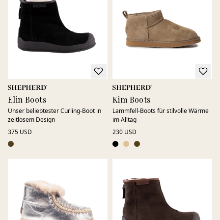
und harmonischen Stil. Mit echtem Lammfell gefütterte
Stiefel halten Ihre Füße den ganzen Tag über warm und
bequem, wenn die Temperaturen sinken.
Unsere in Europa gefertigten Stiefel mit Lammfellfutter
vereinen Stil, Komfort und Langlebigkeit für ein
außergewöhnliches Trageerlebnis.
Elin Boots
Kim Boots
Unser beliebtester Curling-Boot in
Lammfell-Boots für stilvolle Wärme
zeitlosem Design
im Alltag
375 USD
230 USD