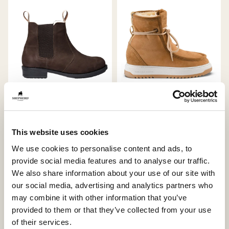
Sanna Boots
Kay Boots
Klassische Chelsea-Boots mit
Sneaky Steve x Shepherd Kay
This website uses cookies
Lammfellfutter
380 USD
We use cookies to personalise content and ads, to
290 USD
provide social media features and to analyse our traffic.
We also share information about your use of our site with
our social media, advertising and analytics partners who
may combine it with other information that you’ve
provided to them or that they’ve collected from your use
of their services.