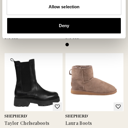
Allow selection
Meghan Boots
Smilla Boots
Weiche Boots aus Wolle und Leder
Knöchelhohe Lammfell‑Boots mit
Deny
für einen modernen Alltagslook
funktionalem Design
375 USD
375 USD
Taylor Chelseaboots
Laura Boots