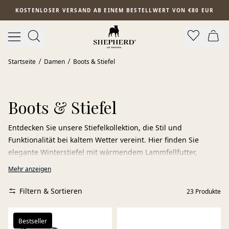
Zum Hauptinhalt springen
KOSTENLOSER VERSAND AB EINEM BESTELLWERT VON €80 EUR
Startseite
Damen
Boots & Stiefel
Boots & Stiefel
Entdecken Sie unsere Stiefelkollektion, die Stil und
Funktionalität bei kaltem Wetter vereint. Hier finden Sie
elegante Winterstiefel mit wärmendem Lammfellfutter,
klassische Chelsea Boots sowie gefütterte Lammfellstiefel, die
Mehr anzeigen
an kalten Tagen Komfort und Schutz bieten.
Filtern & Sortieren
23
Produkte
Kreieren Sie einen inspirierenden Winterlook, indem Sie Ihre
Stiefel mit wärmenden Accessoires von SHEPHERD® und
Ihrem Lieblingsmantel kombinieren – für einen eleganten
Bestseller