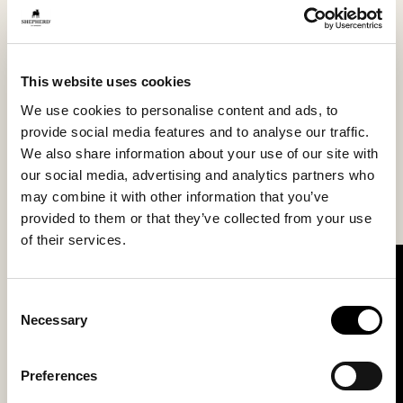
Durch regelmäßiges Staubsaugen und Lüften bleibt
dein Schaffell lange schön wie am ersten Tag. Flecken
sind umgehend mit lauwarmem Wasser zu
befeuchten, das mit einem Schwamm aufgebracht
This website uses cookies
wird. Anschließend mit einem Wollshampoo reinigen.
Schaffell ist bei 30 °C in der Maschine waschbar und
We use cookies to personalise content and ads, to
verträgt auch Schleudern, gehört aber nicht in den
provide social media features and to analyse our traffic.
Wäschetrockner. Das Fell am besten hängend oder
We also share information about your use of our site with
liegend trocknen und währenddessen immer wieder
our social media, advertising and analytics partners who
in Form ziehen, um die Elastizität des Leders zu
may combine it with other information that you’ve
bewahren.
provided to them or that they’ve collected from your use
of their services.
Consent
Necessary
Selection
Preferences