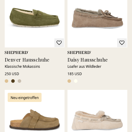
zeitlosen Look, der sowohl zu maßgeschneiderten Hosen als
auch zu einem lässigen Alltagsstil passt. Lammfell-Loafer
bieten weiche Wärme und Komfort – perfekt für ruhige
Momente zu Hause oder kurze Erledigungen, wenn Sie das
Gefühl von Gemütlichkeit mit nach draußen nehmen
möchten. Mit ihrer natürlichen Ausstrahlung und zeitlosen
Gestaltung sind Loafer das ganze Jahr über eine
selbstverständliche Wahl.
Denver Hausschuhe
Daisy Hausschuhe
Klassische Mokassins
Loafer aus Wildleder
250 USD
185 USD
Neu eingetroffen