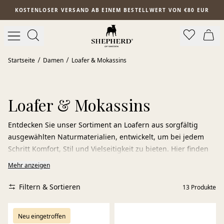
Zum Hauptinhalt springen
KOSTENLOSER VERSAND AB EINEM BESTELLWERT VON €80 EUR
Startseite
Damen
Loafer & Mokassins
Loafer & Mokassins
Entdecken Sie unser Sortiment an Loafern aus sorgfältig
ausgewählten Naturmaterialien, entwickelt, um bei jedem
Schritt Komfort, Stil und Vielseitigkeit zu bieten. Hier finden
Sie Modelle für jede Gelegenheit – von eleganten
Mehr anzeigen
Veloursleder-Loafern bis hin zu weichen Lammfell-Loafern,
die ein entspanntes und zugleich zeitloses Tragegefühl
Filtern & Sortieren
13
Produkte
vermitteln.
Veloursleder-Loafer verleihen einen anspruchsvollen und
Neu eingetroffen