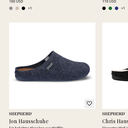
160 USD
110 USD
+
1
+
1
Jon Hausschuhe
Chris Hau