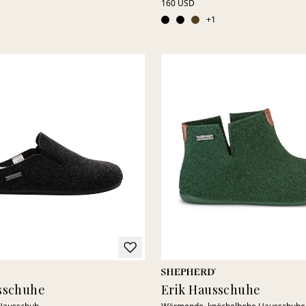
160 USD
+
1
sschuhe
Erik Hausschuhe