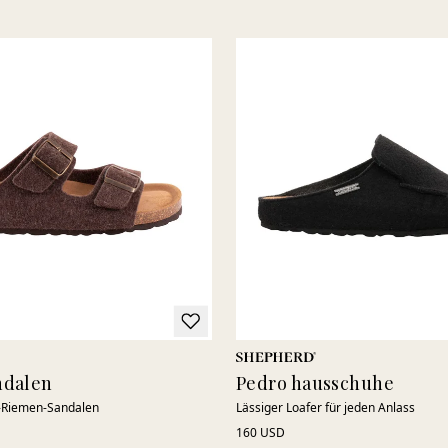
zu Hause oder für Tage, an denen Sie viel stehen oder gehen –
finden Sie Ihren perfekten Wollhausschuh bei SHEPHERD®.
ndalen
Pedro hausschuhe
i-Riemen-Sandalen
Lässiger Loafer für jeden Anlass
160 USD