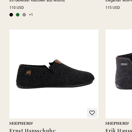
Ein beliebter Klassiker aus Wollfilz
Eleganter Woll
110 USD
115 USD
+
1
Ernst Hausschuhe
Erik Haus