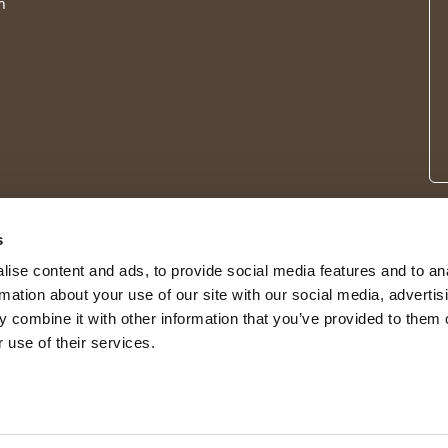
n
s
ise content and ads, to provide social media features and to an
rmation about your use of our site with our social media, advertis
 combine it with other information that you’ve provided to them o
 use of their services.
© 2026 Shepherd of Sweden