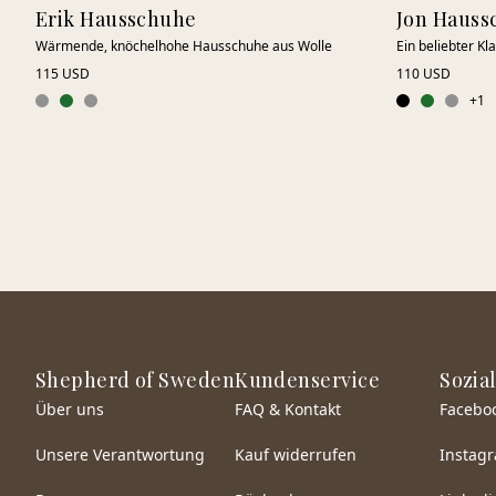
Erik Hausschuhe
Jon Hauss
Wärmende, knöchelhohe Hausschuhe aus Wolle
Ein beliebter Kla
115 USD
110 USD
+
1
Shepherd of Sweden
Kundenservice
Sozia
Über uns
FAQ & Kontakt
Facebo
Unsere Verantwortung
Kauf widerrufen
Instag