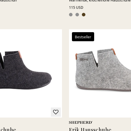
-Hausschuh
Wärmende, knöchelhohe Hausschuhe 
115 USD
Bestseller
schuhe
Erik Hausschuhe