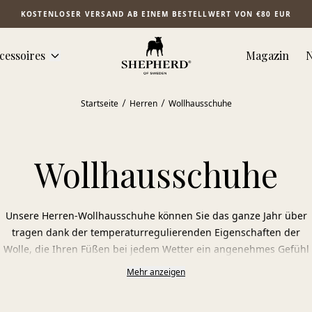
KOSTENLOSER VERSAND AB EINEM BESTELLWERT VON €80 EUR
cessoires
Magazin
N
Startseite
Herren
Wollhausschuhe
Wollhausschuhe
Unsere Herren-Wollhausschuhe können Sie das ganze Jahr über
tragen dank der temperaturregulierenden Eigenschaften der
Wolle, die Ihren Füßen bei jedem Wetter ein angenehmes Gefühl
vermittelt. Unsere Kollektion umfasst klassische Modelle aus
Mehr anzeigen
gefilzter Wolle mit einer weichen, anatomisch geformten
Fußbettsohle, die Halt und Komfort bietet. Perfekt für die Arbeit,