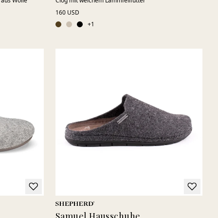
aus Wolle
Clog mit weichem Lammfellfutter
160 USD
+
1
Samuel Hausschuhe