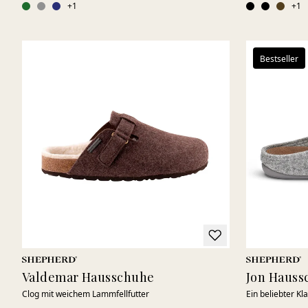
+
1
+
1
Bestseller
Valdemar Hausschuhe
Jon Hauss
Clog mit weichem Lammfellfutter
Ein beliebter Kla